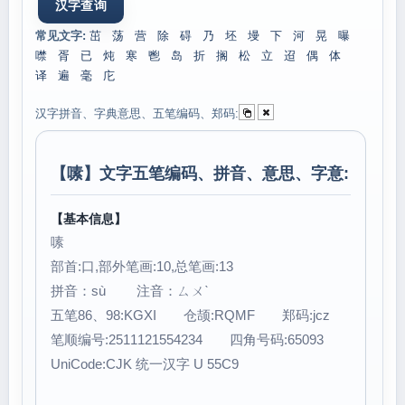
常见文字:
茁
荡
营
除
碍
乃
坯
墁
下
河
晃
曝
噤
胥
已
炖
寒
鬯
岛
折
搁
松
立
迢
偶
体
译
遍
毫
庀
汉字拼音、字典意思、五笔编码、郑码:
【
嗉
】文字五笔编码、拼音、意思、字意:
【基本信息】
嗉
部首:口,部外笔画:10,总笔画:13
拼音：sù 注音：ㄙㄨˋ
五笔86、98:KGXI 仓颉:RQMF 郑码:jcz
笔顺编号:2511121554234 四角号码:65093
UniCode:CJK 统一汉字 U 55C9