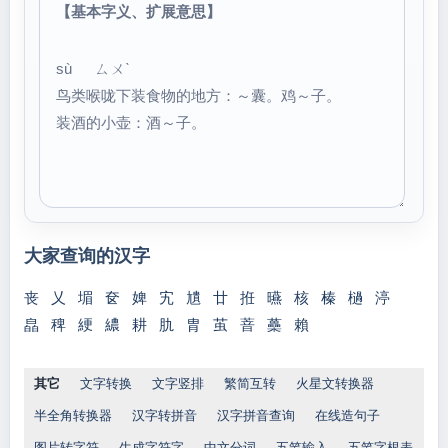
【基本字义、扩展意思】
sù ㄙㄨˋ
鸟类喉咙下装食物的地方：～囊。鸡～子。
装酒的小壶：酒～子。
大家查询的汉字
丧
乂
堳
奁
婢
宄
尵
廿
拰
曣
核
榛
檛
渟
皛
稗
綆
繷
耕
肍
胄
茧
萻
蘽
賴
其它
文字转换
文字竖排
繁简互转
火星文转换器
半全角转换器
汉字转拼音
汉字拼音查询
在线造句子
图片转字符
生成字符字
中文分词
五笔输入
五笔字根表