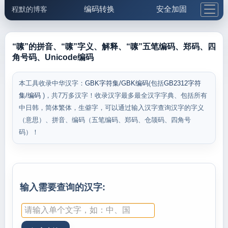
编码转换
安全加固
程默的博客
格式化与前端
网络工具
IP与域名
邮件工具
生活便民
更多工具
“嗉”的拼音、“嗉”字义、解释、“嗉”五笔编码、郑码、四
角号码、Unicode编码
5.1支付宝大红包
本工具收录中华汉字：
GBK字符集/GBK编码
(包括
GB2312字符
集/编码
)，共7万多汉字！收录汉字最多最全汉字字典、包括所有
中日韩，简体繁体，生僻字，可以通过输入汉字查询汉字的字义
（意思）、拼音、编码（五笔编码、郑码、仓颉码、四角号
码）！
输入需要查询的汉字: