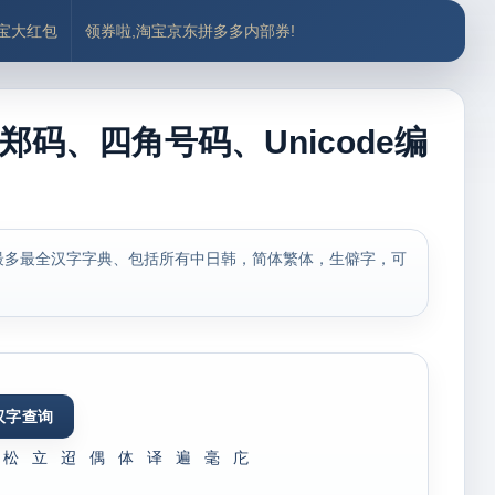
付宝大红包
领券啦,淘宝京东拼多多内部券!
郑码、四角号码、Unicode编
最多最全汉字字典、包括所有中日韩，简体繁体，生僻字，可
松
立
迢
偶
体
译
遍
毫
庀