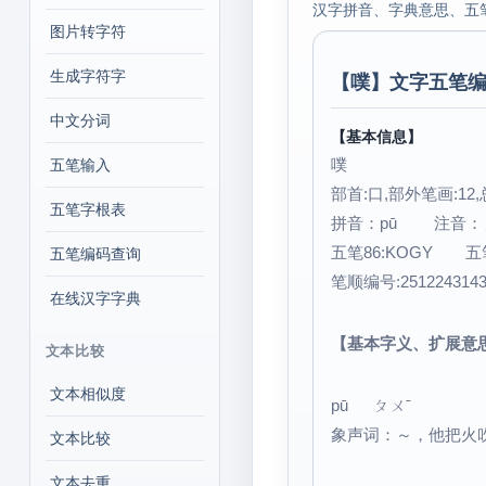
汉字拼音、字典意思、五
图片转字符
生成字符字
【
噗
】文字五笔编
中文分词
【基本信息】
噗
五笔输入
部首:口,部外笔画:12,
五笔字根表
拼音：pū 注音
五笔86:KOGY 五笔
五笔编码查询
笔顺编号:251224314
在线汉字字典
【基本字义、扩展意
文本比较
文本相似度
pū ㄆㄨˉ
象声词：～，他把火
文本比较
文本去重