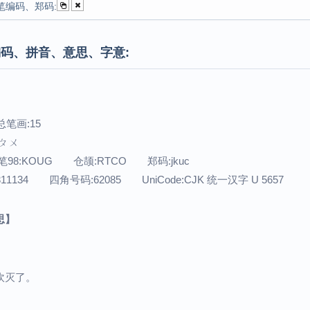
笔编码、郑码:
码、拼音、意思、字意:
总笔画:15
：ㄆㄨ
98:KOUG 仓颉:RTCO 郑码:jkuc
311134 四角号码:62085 UniCode:CJK 统一汉字 U 5657
思】
吹灭了。