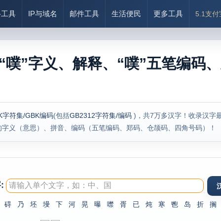
络工具
IP与域名
邮件工具
生活便民
更多工具
5.1支
“噗”字义、解释、“噗”五笔编码、
K字符集/GBK编码
(包括
GB2312字符集/编码
)，共7万多汉字！收录汉字
的字义（意思）、拼音、编码（五笔编码、郑码、仓颉码、四角号码）！
:
碍
乃
坯
墁
下
河
晃
曝
噤
胥
已
炖
寒
鬯
岛
折
搁