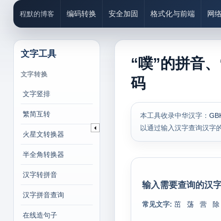
编码转换
安全加固
格式化与前端
网
程默的博客
文字工具
“噗”的拼音、
文字转换
码
文字竖排
繁简互转
本工具收录中华汉字：
GB
以通过输入汉字查询汉字
火星文转换器
半全角转换器
汉字转拼音
输入需要查询的汉字
汉字拼音查询
常见文字:
茁
荡
营
除
在线造句子