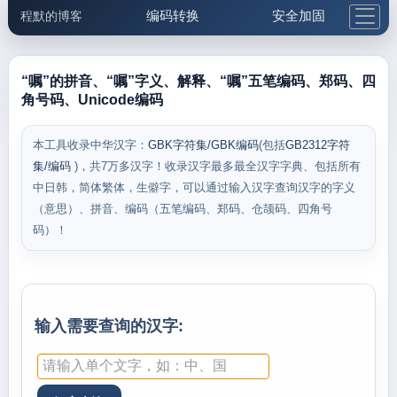
编码转换
安全加固
程默的博客
格式化与前端
网络工具
IP与域名
邮件工具
生活便民
更多工具
“嘱”的拼音、“嘱”字义、解释、“嘱”五笔编码、郑码、四
角号码、Unicode编码
5.1支付宝大红包
本工具收录中华汉字：
GBK字符集/GBK编码
(包括
GB2312字符
集/编码
)，共7万多汉字！收录汉字最多最全汉字字典、包括所有
中日韩，简体繁体，生僻字，可以通过输入汉字查询汉字的字义
（意思）、拼音、编码（五笔编码、郑码、仓颉码、四角号
码）！
输入需要查询的汉字: