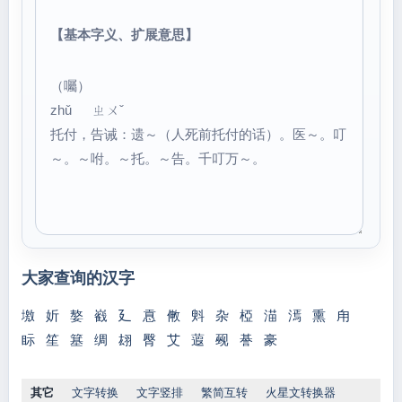
【基本字义、扩展意思】
（囑）
zhǔ ㄓㄨˇ
托付，告诫：遗～（人死前托付的话）。医～。叮
～。～咐。～托。～告。千叮万～。
大家查询的汉字
墽
妡
嫯
巀
廴
慐
敒
斞
杂
椏
渵
漹
熏
甪
眎
笙
簊
绸
翃
臀
艾
蕸
觋
諅
豪
其它
文字转换
文字竖排
繁简互转
火星文转换器