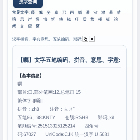
常见文字:
藤
碱
斐
泰
邢
丙
瑙
灌
沾
濮
暴
啃
喧
思
岸
慢
悔
悯
糁
铙
犴
质
鸷
栩
板
冶
阚
交
瘤
紊
汉字拼音、字典意思、五笔编码、郑码:
【
嘱
】文字五笔编码、拼音、意思、字意:
【基本信息】
嘱
部首:口,部外笔画:12,总笔画:15
繁体字:[[囑]]
拼音：zhǔ 注音：ㄓㄨˇ
五笔86、98:KNTY 仓颉:RSHB 郑码:jxil
笔顺编号:251513325125214 四角号
码:67027 UniCode:CJK 统一汉字 U 5631