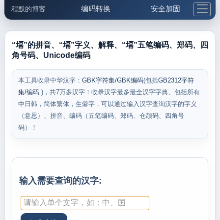
编码转换
安全加固
程默的博客
格式化与前端
网络工具
IP与域名
邮件工具
生活便民
更多工具
“塥”的拼音、“塥”字义、解释、“塥”五笔编码、郑码、四
角号码、Unicode编码
5.1支付宝大红包
本工具收录中华汉字：
GBK字符集/GBK编码
(包括
GB2312字符
集/编码
)，共7万多汉字！收录汉字最多最全汉字字典、包括所有
中日韩，简体繁体，生僻字，可以通过输入汉字查询汉字的字义
（意思）、拼音、编码（五笔编码、郑码、仓颉码、四角号
码）！
输入需要查询的汉字: