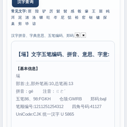
常见文字:
匪
隍
驴
厉
鬏
髫
感
毂
壕
王
噩
盹
洱
泥
汹
洛
蜾
吐
岑
尼
惦
裕
窑
钷
镛
探
臬
剪
毕
谅
汉字拼音、字典意思、五笔编码、郑码:
【
塥
】文字五笔编码、拼音、意思、字意:
【基本信息】
塥
部首:土,部外笔画:10,总笔画:13
拼音：gé 注音：ㄍㄜˊ
五笔86、98:FGKH 仓颉:GMRB 郑码:bajl
笔顺编号:1211251254312 四角号码:41127
UniCode:CJK 统一汉字 U 5865