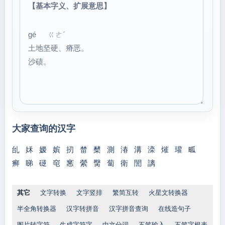
【基本字义、扩展意思】
gé ㄍㄜˊ
土地坚硬、瘠恶。
沙碛。
大家查询的汉字
乨
姀
嫒
嫔
扨
榃
櫫
測
湷
溝
滦
熣
瓘
畖
癣
睇
磀
窀
窸
縈
臋
蔔
衛
誾
謧
其它
文字转换
文字竖排
繁简互转
火星文转换器
半全角转换器
汉字转拼音
汉字拼音查询
在线造句子
图片转字符
生成字符字
中文分词
五笔输入
五笔字根表