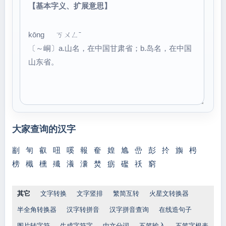
【基本字义、扩展意思】
kōng ㄎㄨㄥˉ
〔～峒〕a.山名，在中国甘肃省；b.岛名，在中国
山东省。
大家查询的汉字
剬
匉
叡
吜
嗘
報
奞
媓
尯
嵒
彭
扵
旟
枵
榜
檝
櫄
殱
瀁
灢
焚
疬
礛
祅
窮
其它
文字转换
文字竖排
繁简互转
火星文转换器
半全角转换器
汉字转拼音
汉字拼音查询
在线造句子
图片转字符
生成字符字
中文分词
五笔输入
五笔字根表