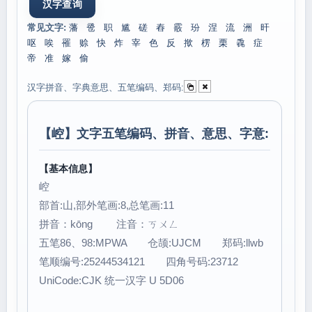
常见文字:
藩
卺
职
尴
磋
舂
霰
玢
涅
流
洲
旰
呕
唉
罹
赊
快
炸
宰
色
反
揿
楞
栗
毳
症
帝
准
嫁
偷
汉字拼音、字典意思、五笔编码、郑码:
【
崆
】文字五笔编码、拼音、意思、字意:
【基本信息】
崆
部首:山,部外笔画:8,总笔画:11
拼音：kōng 注音：ㄎㄨㄥ
五笔86、98:MPWA 仓颉:UJCM 郑码:llwb
笔顺编号:25244534121 四角号码:23712
UniCode:CJK 统一汉字 U 5D06