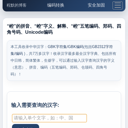
编码转换
安全加固
程默的博客
格式化与前端
网络工具
IP与域名
邮件工具
生活便民
更多工具
“崆”的拼音、“崆”字义、解释、“崆”五笔编码、郑码、四
角号码、Unicode编码
5.1支付宝大红包
本工具收录中华汉字：
GBK字符集/GBK编码
(包括
GB2312字符
集/编码
)，共7万多汉字！收录汉字最多最全汉字字典、包括所有
中日韩，简体繁体，生僻字，可以通过输入汉字查询汉字的字义
（意思）、拼音、编码（五笔编码、郑码、仓颉码、四角号
码）！
输入需要查询的汉字: