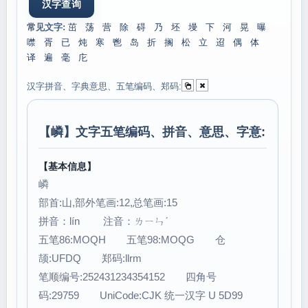
常见文字:
茁
荡
营
除
碍
乃
坯
墁
下
河
晃
曝
噤
胥
已
炖
寒
鬯
岛
折
搁
松
立
迢
偶
体
译
遍
毫
庀
汉字拼音、字典意思、五笔编码、郑码:
【
嶙
】文字五笔编码、拼音、意思、字意:
【基本信息】
嶙
部首:山,部外笔画:12,总笔画:15
拼音：lín 注音：ㄌㄧㄣˊ
五笔86:MOQH 五笔98:MOQG 仓
颉:UFDQ 郑码:llrm
笔顺编号:252431234354152 四角号
码:29759 UniCode:CJK 统一汉字 U 5D99