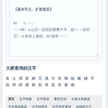
【基本字义、扩展意思】
lín ㄌㄧㄣˊ
〔～峋〕a.山石一层层的重叠不平，如“～～的巨
石”；b.形容人瘦削，如“瘦骨～～”。
大家查询的汉字
丧
乂
堳
奁
婢
宄
尵
廿
拰
曣
核
榛
檛
渟
皛
稗
綆
繷
耕
肍
胄
茧
萻
蘽
賴
其它
文字转换
文字竖排
繁简互转
火星文转换器
半全角转换器
汉字转拼音
汉字拼音查询
在线造句子