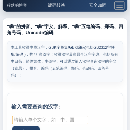
编码转换
安全加固
程默的博客
格式化与前端
网络工具
IP与域名
邮件工具
生活便民
更多工具
“嶙”的拼音、“嶙”字义、解释、“嶙”五笔编码、郑码、四
角号码、Unicode编码
5.1支付宝大红包
本工具收录中华汉字：
GBK字符集/GBK编码
(包括
GB2312字符
集/编码
)，共7万多汉字！收录汉字最多最全汉字字典、包括所有
中日韩，简体繁体，生僻字，可以通过输入汉字查询汉字的字义
（意思）、拼音、编码（五笔编码、郑码、仓颉码、四角号
码）！
输入需要查询的汉字: