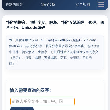
编码转换
安全加固
程默的博客
格式化与前端
网络工具
IP与域名
邮件工具
生活便民
更多工具
“幡”的拼音、“幡”字义、解释、“幡”五笔编码、郑码、四
角号码、Unicode编码
5.1支付宝大红包
本工具收录中华汉字：
GBK字符集/GBK编码
(包括
GB2312字符
集/编码
)，共7万多汉字！收录汉字最多最全汉字字典、包括所有
中日韩，简体繁体，生僻字，可以通过输入汉字查询汉字的字义
（意思）、拼音、编码（五笔编码、郑码、仓颉码、四角号
码）！
输入需要查询的汉字: