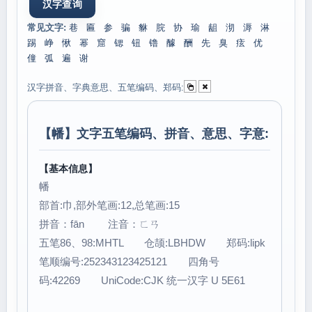
常见文字:
巷
匾
参
骗
貅
脘
协
瑜
龃
沏
溽
淋
踢
峥
愀
幂
窟
锶
钮
镥
醵
酬
先
臭
痃
优
僮
弧
遍
谢
汉字拼音、字典意思、五笔编码、郑码:
【
幡
】文字五笔编码、拼音、意思、字意:
【基本信息】
幡
部首:巾,部外笔画:12,总笔画:15
拼音：fān 注音：ㄈㄢ
五笔86、98:MHTL 仓颉:LBHDW 郑码:lipk
笔顺编号:252343123425121 四角号
码:42269 UniCode:CJK 统一汉字 U 5E61