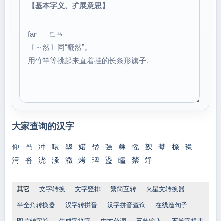
【基本字义、扩展意思】
fān ㄈㄢˉ
〔～然〕同“翻然”。
用竹竿等挑起来直着挂的长条形旗子。
大家查询的汉字
仰
冎
冲
噮
墏
婼
帒
强
彝
愮
斔
棽
榇
氌
污
沓
浇
溞
瀓
烤
琕
盕
瞌
禁
竫
其它
文字转换
文字竖排
繁简互转
火星文转换器
半全角转换器
汉字转拼音
汉字拼音查询
在线造句子
图片转字符
生成字符字
中文分词
五笔输入
五笔字根表