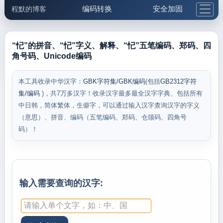
编码转换
安全加固
程默的博客
格式化与前端
网络工具
IP与域名
邮件工具
生活便民
更多工具
“忋”的拼音、“忋”字义、解释、“忋”五笔编码、郑码、四
角号码、Unicode编码
5.1支付宝大红包
本工具收录中华汉字：
GBK字符集/GBK编码
(包括
GB2312字符
集/编码
)，共7万多汉字！收录汉字最多最全汉字字典、包括所有
中日韩，简体繁体，生僻字，可以通过输入汉字查询汉字的字义
（意思）、拼音、编码（五笔编码、郑码、仓颉码、四角号
码）！
输入需要查询的汉字: