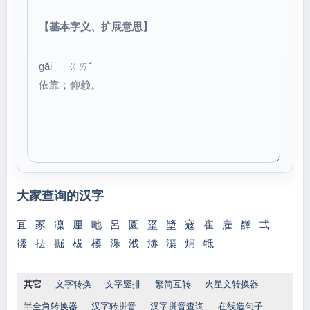
【基本字义、扩展意思】
gǎi ㄍㄞˇ
依靠；仰赖。
大家查询的汉字
冝
冢
凜
厘
吔
呂
圜
坙
墏
寇
崔
嵟
嶭
弌
忁
抾
掘
柭
橂
泺
浌
浾
瀼
焆
牴
其它
文字转换
文字竖排
繁简互转
火星文转换器
半全角转换器
汉字转拼音
汉字拼音查询
在线造句子