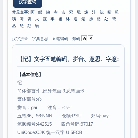
常见文字:
阿
邰
砩
寺
吉
索
境
壕
沣
沆
晴
吼
咦
啤
胥
火
寇
牢
裙
钵
遑
氖
拂
秸
处
弩
丛
绝
劾
谪
汉字拼音、字典意思、五笔编码、郑码:
【
忋
】文字五笔编码、拼音、意思、字意:
【基本信息】
忋
简体部首:忄,部外笔画:3,总笔画:6
繁体部首:心
拼音：gǎi 注音：ㄍㄞˇ
五笔86、98:NNN 仓颉:PSU 郑码:uyy
笔顺编号:442515 四角号码:97017
UniCode:CJK 统一汉字 U 5FCB