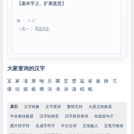
【基本字义、扩展意思】
tè ㄊㄜˋ
〔忐～〕见[[忐]]。
大家查询的汉字
冝
冢
凜
厘
吔
呂
圜
坙
墏
寇
崔
嵟
嶭
弌
忁
抾
掘
柭
橂
泺
浌
浾
瀼
焆
牴
其它
文字转换
文字竖排
繁简互转
火星文转换器
半全角转换器
汉字转拼音
汉字拼音查询
在线造句子
图片转字符
生成字符字
中文分词
五笔输入
五笔字根表