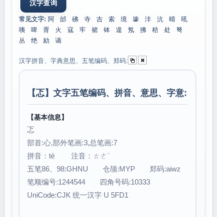
常见文字:
阿
邰
砩
寺
吉
索
境
壕
沣
沆
晴
吼
咦
啤
胥
火
寇
牢
裙
钵
遑
氖
拂
秸
处
弩
丛
绝
劾
谪
汉字拼音、字典意思、五笔编码、郑码:
【
忑
】文字五笔编码、拼音、意思、字意:
【基本信息】
忑
部首:心,部外笔画:3,总笔画:7
拼音：tè 注音：ㄊㄜˋ
五笔86、98:GHNU 仓颉:MYP 郑码:aiwz
笔顺编号:1244544 四角号码:10333
UniCode:CJK 统一汉字 U 5FD1