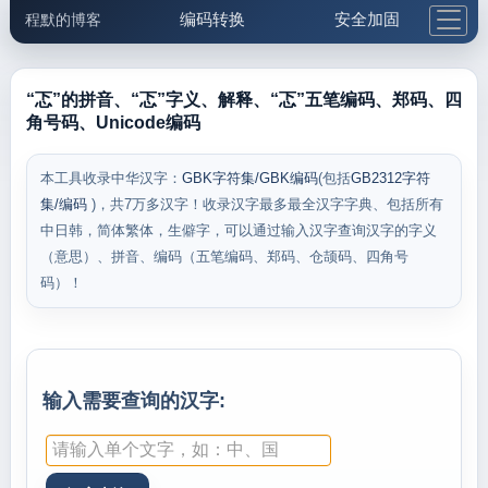
编码转换
安全加固
程默的博客
格式化与前端
网络工具
IP与域名
邮件工具
生活便民
更多工具
“忑”的拼音、“忑”字义、解释、“忑”五笔编码、郑码、四
角号码、Unicode编码
5.1支付宝大红包
本工具收录中华汉字：
GBK字符集/GBK编码
(包括
GB2312字符
集/编码
)，共7万多汉字！收录汉字最多最全汉字字典、包括所有
中日韩，简体繁体，生僻字，可以通过输入汉字查询汉字的字义
（意思）、拼音、编码（五笔编码、郑码、仓颉码、四角号
码）！
输入需要查询的汉字: