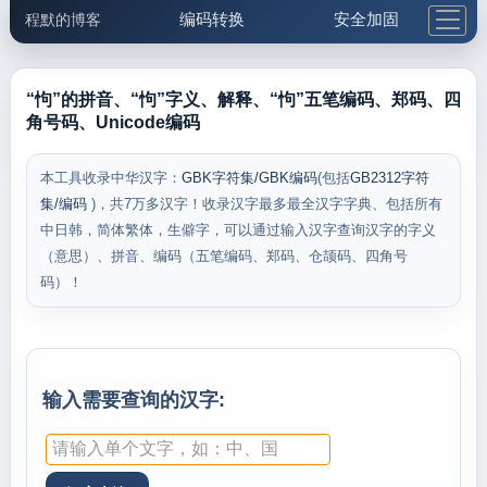
编码转换
安全加固
程默的博客
格式化与前端
网络工具
IP与域名
邮件工具
生活便民
更多工具
“怐”的拼音、“怐”字义、解释、“怐”五笔编码、郑码、四
角号码、Unicode编码
5.1支付宝大红包
本工具收录中华汉字：
GBK字符集/GBK编码
(包括
GB2312字符
集/编码
)，共7万多汉字！收录汉字最多最全汉字字典、包括所有
中日韩，简体繁体，生僻字，可以通过输入汉字查询汉字的字义
（意思）、拼音、编码（五笔编码、郑码、仓颉码、四角号
码）！
输入需要查询的汉字: