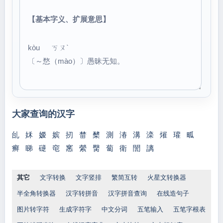
【基本字义、扩展意思】
kòu ㄎㄡˋ
〔～愗（mào）〕愚昧无知。
大家查询的汉字
乨
姀
嫒
嫔
扨
榃
櫫
測
湷
溝
滦
熣
瓘
畖
癣
睇
磀
窀
窸
縈
臋
蔔
衛
誾
謧
其它
文字转换
文字竖排
繁简互转
火星文转换器
半全角转换器
汉字转拼音
汉字拼音查询
在线造句子
图片转字符
生成字符字
中文分词
五笔输入
五笔字根表