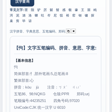
常见文字:
匪
隍
驴
厉
鬏
髫
感
毂
壕
王
噩
盹
洱
泥
汹
洛
蜾
吐
岑
尼
惦
裕
窑
钷
镛
探
臬
剪
毕
谅
汉字拼音、字典意思、五笔编码、郑码:
【
怐
】文字五笔编码、拼音、意思、字意:
【基本信息】
怐
简体部首:忄,部外笔画:5,总笔画:8
繁体部首:心
拼音：kòu jù 注音：ㄎㄡˋ ㄐㄩˋ
五笔86、98:NQKG 仓颉:PPR 郑码:urj
笔顺编号:44235251 四角号码:97020
UniCode:CJK 统一汉字 U 6010