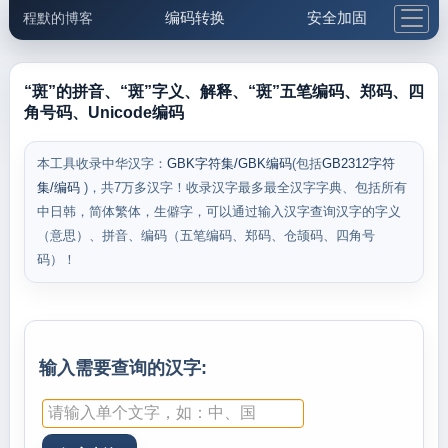
编码转换
安全加固
程默的博客
格式化与前端
网络工具
IP与域名
邮件工具
生活便民
更多工具
“斑”的拼音、“斑”字义、解释、“斑”五笔编码、郑码、四
角号码、Unicode编码
5.1支付宝大红包
本工具收录中华汉字：
GBK字符集/GBK编码
(包括
GB2312字符
集/编码
)，共7万多汉字！收录汉字最多最全汉字字典、包括所有
中日韩，简体繁体，生僻字，可以通过输入汉字查询汉字的字义
（意思）、拼音、编码（五笔编码、郑码、仓颉码、四角号
码）！
输入需要查询的汉字: