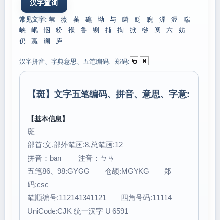
常见文字:
苇
薇
蕃
礁
坳
与
瞵
眨
睨
漯
渥
喘
峡
岷
悃
粉
袱
鲁
铡
捕
掏
掀
桫
阒
六
妨
仍
蠃
谰
庐
汉字拼音、字典意思、五笔编码、郑码:
【
斑
】文字五笔编码、拼音、意思、字意:
【基本信息】
斑
部首:文,部外笔画:8,总笔画:12
拼音：bān 注音：ㄅㄢ
五笔86、98:GYGG 仓颉:MGYKG 郑
码:csc
笔顺编号:112141341121 四角号码:11114
UniCode:CJK 统一汉字 U 6591