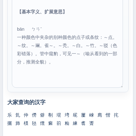
【基本字义、扩展意思】
bān ㄅㄢˉ
一种颜色中夹杂的别种颜色的点子或条纹：～点。
～纹。～斓。雀～。～秃。～白。～竹。～驳（色
彩错落）。管中窥豹，可见一～（喻从看到的一部
分，推测全貌）。
大家查询的汉字
乐
亄
仲
僗
僻
剸
堒
塆
屔
屢
崍
廌
慴
挓
攦
斾
樌
毜
爦
癜
箚
籼
練
翥
聻