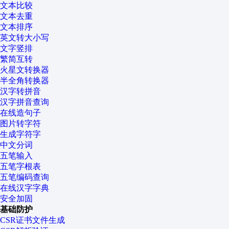
文本比较
文本去重
文本排序
英文转大小写
文字竖排
繁简互转
火星文转换器
半全角转换器
汉字转拼音
汉字拼音查询
在线造句子
图片转字符
生成字符字
中文分词
五笔输入
五笔字根表
五笔编码查询
在线汉字字典
安全加固
基础防护
CSR证书文件生成