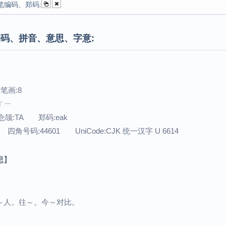
笔编码、郑码:
码、拼音、意思、字意:
笔画:8
：ㄒㄧ
仓颉:TA 郑码:eak
 四角号码:44601 UniCode:CJK 统一汉字 U 6614
思】
～人。往～。今～对比。