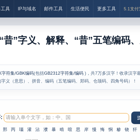
络工具
IP与域名
邮件工具
生活便民
更多工具
5.1支
“昔”字义、解释、“昔”五笔编码、
K字符集/GBK编码
(包括
GB2312字符集/编码
)，共7万多汉字！收录汉字
的字义（意思）、拼音、编码（五笔编码、郑码、仓颉码、四角号码）！
:
邢
丙
瑙
灌
沾
濮
暴
啃
喧
思
岸
慢
悔
悯
糁
铙
犴