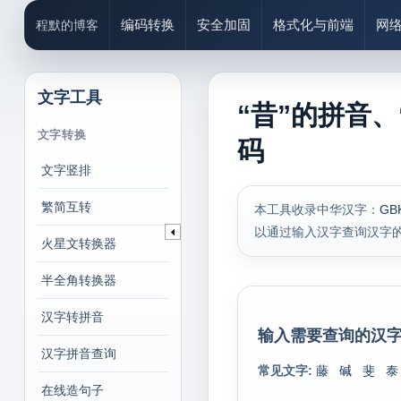
编码转换
安全加固
格式化与前端
网
程默的博客
文字工具
“昔”的拼音、
文字转换
码
文字竖排
繁简互转
本工具收录中华汉字：
GB
以通过输入汉字查询汉字
火星文转换器
半全角转换器
汉字转拼音
输入需要查询的汉字
汉字拼音查询
常见文字:
藤
碱
斐
泰
在线造句子