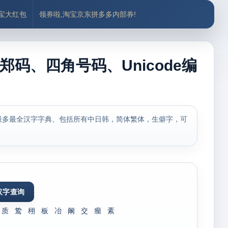
付宝大红包
领券啦,淘宝京东拼多多内部券!
郑码、四角号码、Unicode编
最多最全汉字字典、包括所有中日韩，简体繁体，生僻字，可
质
鸷
栩
板
冶
阚
交
瘤
紊