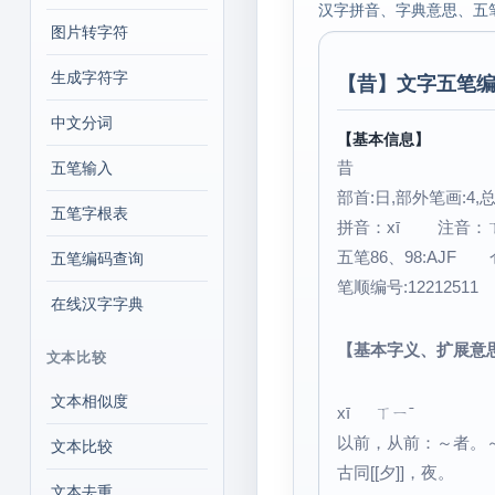
汉字拼音、字典意思、五
图片转字符
生成字符字
【
昔
】文字五笔编
中文分词
【基本信息】
昔
五笔输入
部首:日,部外笔画:4,总
五笔字根表
拼音：xī 注音
五笔86、98:AJF 
五笔编码查询
笔顺编号:12212511
在线汉字字典
【基本字义、扩展意
文本比较
文本相似度
xī ㄒㄧˉ
以前，从前：～者。
文本比较
古同[[夕]]，夜。
文本去重