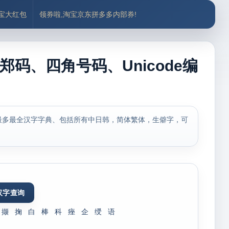
付宝大红包
领券啦,淘宝京东拼多多内部券!
郑码、四角号码、Unicode编
最多最全汉字字典、包括所有中日韩，简体繁体，生僻字，可
撷
掬
白
棒
科
痤
企
绶
语