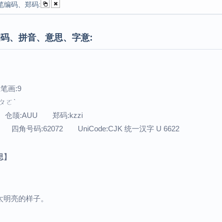
笔编码、郑码:
码、拼音、意思、字意:
笔画:9
ㄆㄛˋ
 仓颉:AUU 郑码:kzzi
2 四角号码:62072 UniCode:CJK 统一汉字 U 6622
思】
太明亮的样子。