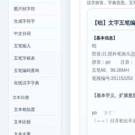
汉字拼音、字典意思、五
图片转字符
生成字符字
【
昢
】文字五笔编
中文分词
【基本信息】
昢
五笔输入
部首:日,部外笔画:5,总
五笔字根表
拼音：pò 注音：
五笔86、98:JBMH
五笔编码查询
笔顺编号:25115225
在线汉字字典
【基本字义、扩展意
文本比较
文本相似度
pò ㄆㄛˋ
〔～～〕日月初出不
文本比较
文本去重