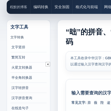
编码转换
安全加固
格式化与前端
网
程默的博客
文字工具
“昢”的拼音、
文字转换
码
文字竖排
繁简互转
本工具收录中华汉字：
GB
以通过输入汉字查询汉字
火星文转换器
半全角转换器
汉字转拼音
输入需要查询的汉字
汉字拼音查询
常见文字:
萘
薇
陛
逡
在线造句子