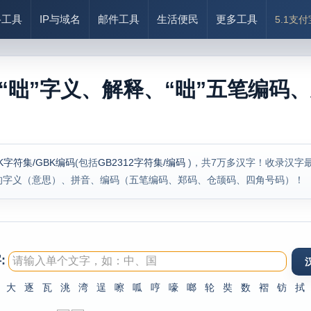
络工具
IP与域名
邮件工具
生活便民
更多工具
5.1支
“昢”字义、解释、“昢”五笔编码、
K字符集/GBK编码
(包括
GB2312字符集/编码
)，共7万多汉字！收录汉字
的字义（意思）、拼音、编码（五笔编码、郑码、仓颉码、四角号码）！
:
大
逐
瓦
洮
湾
逞
嚓
呱
哼
嚎
啷
轮
奘
数
褶
钫
拭