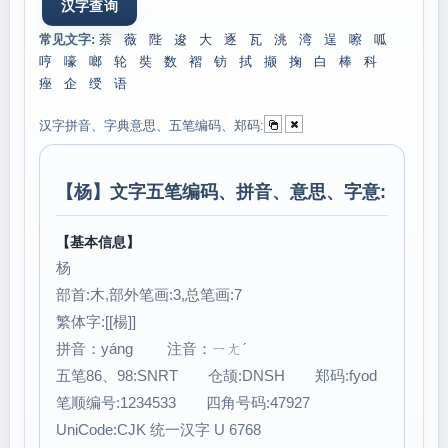
常见文字:
萘
薇
陛
逡
大
逐
瓦
洮
湾
逞
嚓
呱
哼
嚎
啷
轮
奘
数
褶
钫
拭
撷
掬
白
棒
科
痤
企
绶
语
汉字拼音、字典意思、五笔编码、郑码:
【
杨
】文字五笔编码、拼音、意思、字意:
【基本信息】
杨
部首:木,部外笔画:3,总笔画:7
繁体字:[[楊]]
拼音：yáng 注音：ㄧㄤˊ
五笔86、98:SNRT 仓颉:DNSH 郑码:fyod
笔顺编号:1234533 四角号码:47927
UniCode:CJK 统一汉字 U 6768