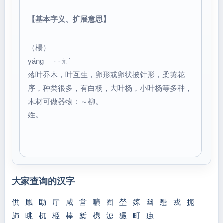
【基本字义、扩展意思】
（楊）
yáng ㄧㄤˊ
落叶乔木，叶互生，卵形或卵状披针形，柔荑花
序，种类很多，有白杨，大叶杨，小叶杨等多种，
木材可做器物：～柳。
姓。
大家查询的汉字
供
凲
劻
厅
咸
営
嚝
囿
塋
婛
幽
懇
戎
扼
斾
晀
杌
栕
棒
椠
槜
滤
玁
町
痋