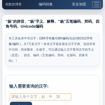
编码转换
安全加固
程默的博客
格式化与前端
网络工具
IP与域名
邮件工具
生活便民
更多工具
“杨”的拼音、“杨”字义、解释、“杨”五笔编码、郑码、四
角号码、Unicode编码
5.1支付宝大红包
本工具收录中华汉字：
GBK字符集/GBK编码
(包括
GB2312字符
集/编码
)，共7万多汉字！收录汉字最多最全汉字字典、包括所有
中日韩，简体繁体，生僻字，可以通过输入汉字查询汉字的字义
（意思）、拼音、编码（五笔编码、郑码、仓颉码、四角号
码）！
输入需要查询的汉字: