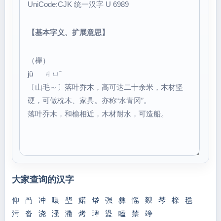
UniCode:CJK 统一汉字 U 6989
【基本字义、扩展意思】
（櫸）
jǔ ㄐㄩˇ
〔山毛～〕落叶乔木，高可达二十余米，木材坚
硬，可做枕木、家具。亦称“水青冈”。
落叶乔木，和榆相近，木材耐水，可造船。
大家查询的汉字
仰
冎
冲
噮
墏
婼
帒
强
彝
愮
斔
棽
榇
氌
污
沓
浇
溞
瀓
烤
琕
盕
瞌
禁
竫