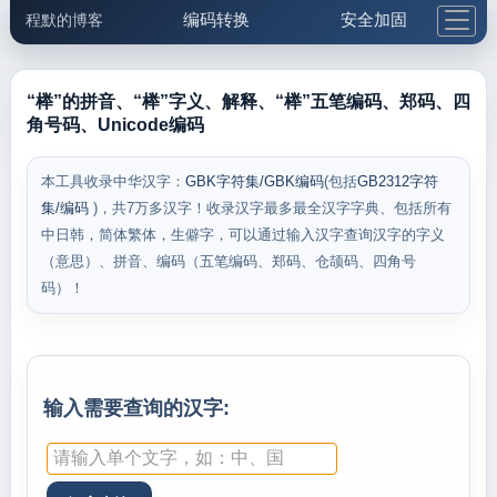
编码转换
安全加固
程默的博客
格式化与前端
网络工具
IP与域名
邮件工具
生活便民
更多工具
“榉”的拼音、“榉”字义、解释、“榉”五笔编码、郑码、四
角号码、Unicode编码
5.1支付宝大红包
本工具收录中华汉字：
GBK字符集/GBK编码
(包括
GB2312字符
集/编码
)，共7万多汉字！收录汉字最多最全汉字字典、包括所有
中日韩，简体繁体，生僻字，可以通过输入汉字查询汉字的字义
（意思）、拼音、编码（五笔编码、郑码、仓颉码、四角号
码）！
输入需要查询的汉字: