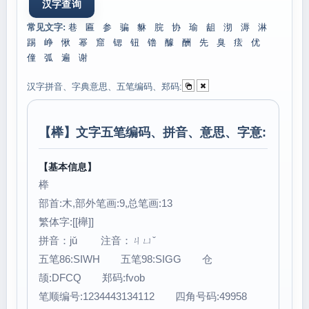
常见文字:
巷
匾
参
骗
貅
脘
协
瑜
龃
沏
溽
淋
踢
峥
愀
幂
窟
锶
钮
镥
醵
酬
先
臭
痃
优
僮
弧
遍
谢
汉字拼音、字典意思、五笔编码、郑码:
【
榉
】文字五笔编码、拼音、意思、字意:
【基本信息】
榉
部首:木,部外笔画:9,总笔画:13
繁体字:[[櫸]]
拼音：jǔ 注音：ㄐㄩˇ
五笔86:SIWH 五笔98:SIGG 仓
颉:DFCQ 郑码:fvob
笔顺编号:1234443134112 四角号码:49958