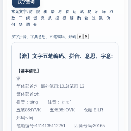
常见文字:
苈
院
驯
厝
辱
春
运
武
易
昭
啼
羽
数
冖
鲠
饭
凫
爪
捏
棚
醵
酌
箱
笠
鼷
傀
何
华
调
膏
汉字拼音、字典意思、五笔编码、郑码:
【
溏
】文字五笔编码、拼音、意思、字意:
【基本信息】
溏
简体部首:氵,部外笔画:10,总笔画:13
繁体部首:水
拼音：táng 注音：ㄊㄤˊ
五笔86:IYVK 五笔98:IOVK 仓颉:EILR
郑码:vtxj
笔顺编号:4414135112251 四角号码:30165