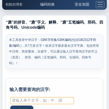
编码转换
安全加固
程默的博客
格式化与前端
网络工具
IP与域名
邮件工具
生活便民
更多工具
“溏”的拼音、“溏”字义、解释、“溏”五笔编码、郑码、四
角号码、Unicode编码
5.1支付宝大红包
本工具收录中华汉字：
GBK字符集/GBK编码
(包括
GB2312字符
集/编码
)，共7万多汉字！收录汉字最多最全汉字字典、包括所有
中日韩，简体繁体，生僻字，可以通过输入汉字查询汉字的字义
（意思）、拼音、编码（五笔编码、郑码、仓颉码、四角号
码）！
输入需要查询的汉字: