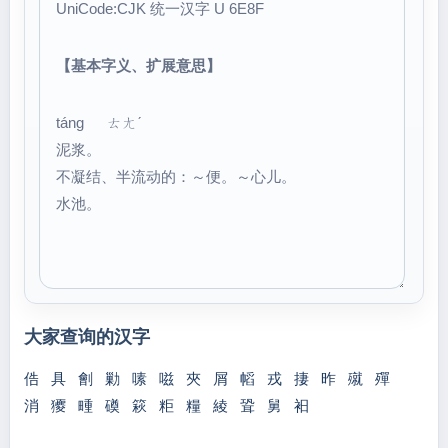
UniCode:CJK 统一汉字 U 6E8F
【基本字义、扩展意思】
táng ㄊㄤˊ
泥浆。
不凝结、半流动的：～便。～心儿。
水池。
大家查询的汉字
俈
具
劊
勦
嗉
嗞
夾
屑
幍
戎
捿
昨
殧
殫
消
獿
畽
磸
篍
粔
糧
綾
聓
舅
衵