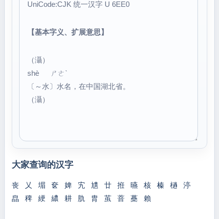
UniCode:CJK 统一汉字 U 6EE0
【基本字义、扩展意思】
（灄）
shè ㄕㄜˋ
〔～水〕水名，在中国湖北省。
（灄）
大家查询的汉字
丧
乂
堳
奁
婢
宄
尵
廿
拰
曣
核
榛
檛
渟
皛
稗
綆
繷
耕
肍
胄
茧
萻
蘽
賴