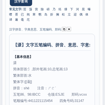
常见文字:
茁
荡
营
除
碍
乃
坯
墁
下
河
晃
曝
噤
胥
已
炖
寒
鬯
岛
折
搁
松
立
迢
偶
体
译
遍
毫
庀
汉字拼音、字典意思、五笔编码、郑码:
【
滠
】文字五笔编码、拼音、意思、字意:
【基本信息】
滠
简体部首:氵,部外笔画:10,总笔画:13
繁体部首:水
繁体字:[[灄]]
拼音：shè 注音：ㄕㄜˋ
五笔86、98:IBCC 仓颉:ESJE 郑码:vcxx
笔顺编号:4411221115454 四角号码:31147