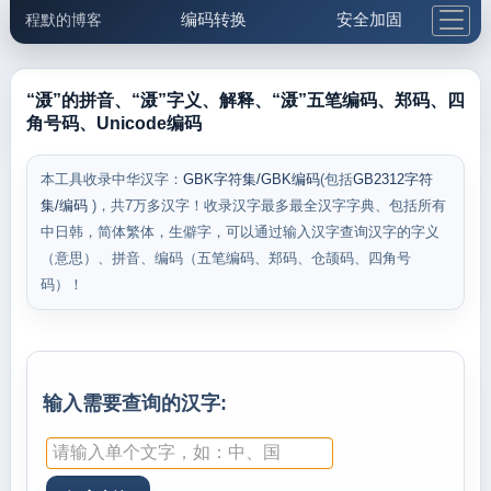
编码转换
安全加固
程默的博客
格式化与前端
网络工具
IP与域名
邮件工具
生活便民
更多工具
“滠”的拼音、“滠”字义、解释、“滠”五笔编码、郑码、四
角号码、Unicode编码
5.1支付宝大红包
本工具收录中华汉字：
GBK字符集/GBK编码
(包括
GB2312字符
集/编码
)，共7万多汉字！收录汉字最多最全汉字字典、包括所有
中日韩，简体繁体，生僻字，可以通过输入汉字查询汉字的字义
（意思）、拼音、编码（五笔编码、郑码、仓颉码、四角号
码）！
输入需要查询的汉字: