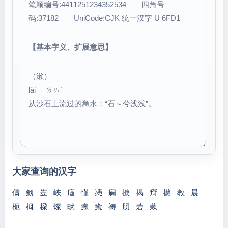
笔顺编号:4411251234352534 四角号
码:37182 UniCode:CJK 统一汉字 U 6FD1
【基本字义、扩展意思】
（瀨）
lài ㄌㄞˋ
从沙石上流过的急水：“石～兮浅浅”。
大家查询的汉字
儔
劔
岦
峽
庮
慬
慿
扄
掶
揭
搿
撧
教
晨
枙
栂
桗
燦
畎
癋
癒
祷
肕
菪
蔌