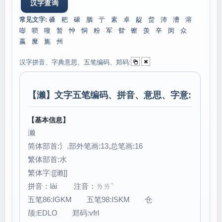
常见文字:
磉
耙
磙
胭
亍
素
卓
龊
赀
沛
漕
溶
嘭
唢
嗖
暂
忡
恫
粉
军
眢
镲
羡
辛
闵
众
嬴
縻
旄
州
汉字拼音、字典意思、五笔编码、郑码:
【
濑
】文字五笔编码、拼音、意思、字意:
【基本信息】
濑
简体部首:氵,部外笔画:13,总笔画:16
繁体部首:水
繁体字:[[瀨]]
拼音：lài 注音：ㄌㄞˋ
五笔86:IGKM 五笔98:ISKM 仓
颉:EDLO 郑码:vfrl