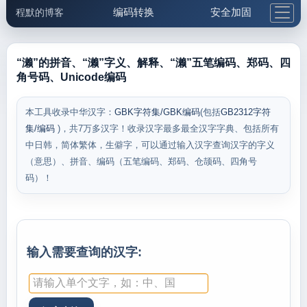
编码转换
安全加固
程默的博客
格式化与前端
网络工具
IP与域名
邮件工具
生活便民
更多工具
“濑”的拼音、“濑”字义、解释、“濑”五笔编码、郑码、四
角号码、Unicode编码
5.1支付宝大红包
本工具收录中华汉字：
GBK字符集/GBK编码
(包括
GB2312字符
集/编码
)，共7万多汉字！收录汉字最多最全汉字字典、包括所有
中日韩，简体繁体，生僻字，可以通过输入汉字查询汉字的字义
（意思）、拼音、编码（五笔编码、郑码、仓颉码、四角号
码）！
输入需要查询的汉字: