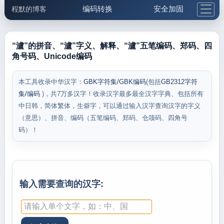
编码转换
安全加固
程默的博客
格式化与前端
网络工具
IP与域名
邮件工具
生活便民
更多工具
“瀘”的拼音、“瀘”字义、解释、“瀘”五笔编码、郑码、四
角号码、Unicode编码
5.1支付宝大红包
本工具收录中华汉字：
GBK字符集/GBK编码
(包括
GB2312字符
集/编码
)，共7万多汉字！收录汉字最多最全汉字字典、包括所有
中日韩，简体繁体，生僻字，可以通过输入汉字查询汉字的字义
（意思）、拼音、编码（五笔编码、郑码、仓颉码、四角号
码）！
输入需要查询的汉字: