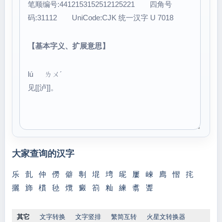
笔顺编号:4412153152512125221 四角号
码:31112 UniCode:CJK 统一汉字 U 7018
【基本字义、扩展意思】
lú ㄌㄨˊ
见[[泸]]。
大家查询的汉字
乐
亄
仲
僗
僻
剸
堒
塆
屔
屢
崍
廌
慴
挓
攦
斾
樌
毜
爦
癜
箚
籼
練
翥
聻
其它
文字转换
文字竖排
繁简互转
火星文转换器