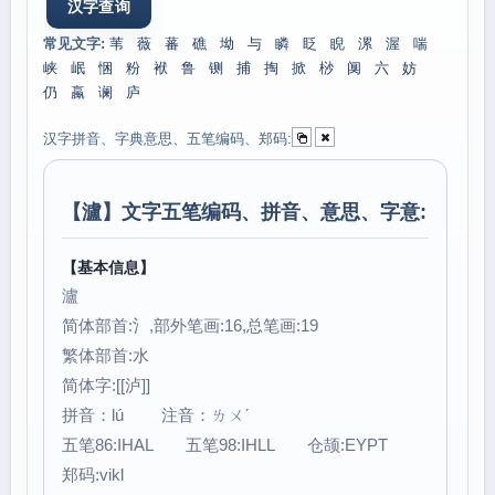
常见文字:
苇
薇
蕃
礁
坳
与
瞵
眨
睨
漯
渥
喘
峡
岷
悃
粉
袱
鲁
铡
捕
掏
掀
桫
阒
六
妨
仍
蠃
谰
庐
汉字拼音、字典意思、五笔编码、郑码:
【
瀘
】文字五笔编码、拼音、意思、字意:
【基本信息】
瀘
简体部首:氵,部外笔画:16,总笔画:19
繁体部首:水
简体字:[[泸]]
拼音：lú 注音：ㄌㄨˊ
五笔86:IHAL 五笔98:IHLL 仓颉:EYPT
郑码:vikl