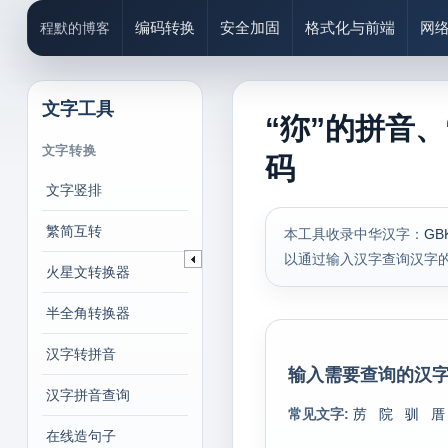
编码转换
安全加固
格式化与前端
网
程默的博客
文字工具
“狝”的拼音、
文字转换
码
文字竖排
繁简互转
本工具收录中华汉字：
GB
以通过输入汉字查询汉字
火星文转换器
半全角转换器
汉字转拼音
输入需要查询的汉字
汉字拼音查询
常见文字:
苈
院
驯
厝
在线造句子