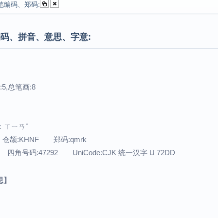
笔编码、郑码:
码、拼音、意思、字意:
5,总笔画:8
音：ㄒㄧㄢˇ
 仓颉:KHNF 郑码:qmrk
 四角号码:47292 UniCode:CJK 统一汉字 U 72DD
思】