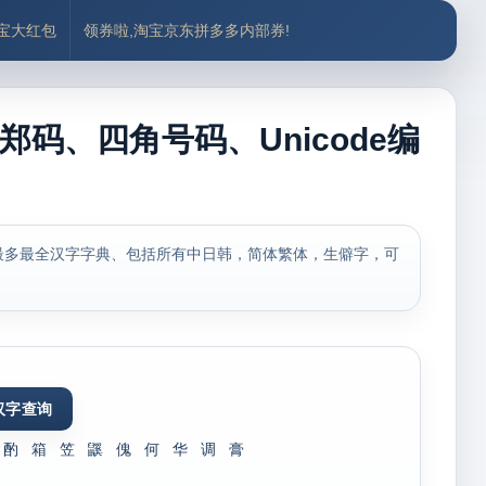
付宝大红包
领券啦,淘宝京东拼多多内部券!
郑码、四角号码、Unicode编
最多最全汉字字典、包括所有中日韩，简体繁体，生僻字，可
酌
箱
笠
鼷
傀
何
华
调
膏