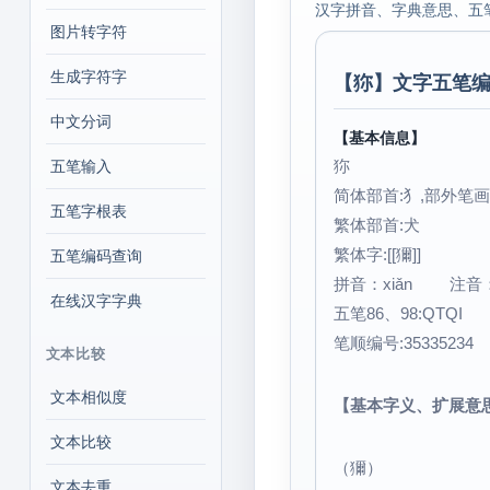
汉字拼音、字典意思、五
图片转字符
生成字符字
【
狝
】文字五笔编
中文分词
【基本信息】
狝
五笔输入
简体部首:犭,部外笔画:
五笔字根表
繁体部首:犬
繁体字:[[獮]]
五笔编码查询
拼音：xiǎn 注
在线汉字字典
五笔86、98:QTQI
笔顺编号:35335234
文本比较
文本相似度
【基本字义、扩展意
文本比较
（獮）
文本去重