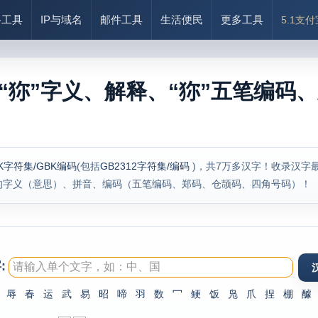
络工具
IP与域名
邮件工具
生活便民
更多工具
5.1支
“狝”字义、解释、“狝”五笔编码、
K字符集/GBK编码
(包括
GB2312字符集/编码
)，共7万多汉字！收录汉字
的字义（意思）、拼音、编码（五笔编码、郑码、仓颉码、四角号码）！
:
辱
春
运
武
易
昭
啼
羽
数
冖
鲠
饭
凫
爪
捏
棚
醵