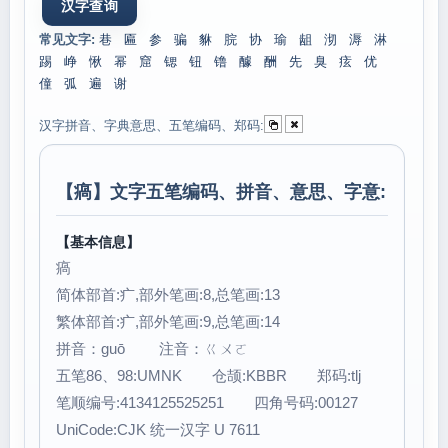
常见文字:
巷
匾
参
骗
貅
脘
协
瑜
龃
沏
溽
淋
踢
峥
愀
幂
窟
锶
钮
镥
醵
酬
先
臭
痃
优
僮
弧
遍
谢
汉字拼音、字典意思、五笔编码、郑码:
【
瘑
】文字五笔编码、拼音、意思、字意:
【基本信息】
瘑
简体部首:疒,部外笔画:8,总笔画:13
繁体部首:疒,部外笔画:9,总笔画:14
拼音：guō 注音：ㄍㄨㄛ
五笔86、98:UMNK 仓颉:KBBR 郑码:tlj
笔顺编号:4134125525251 四角号码:00127
UniCode:CJK 统一汉字 U 7611