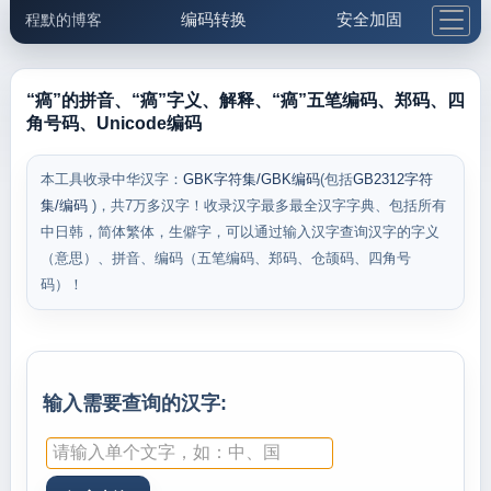
编码转换
安全加固
程默的博客
格式化与前端
网络工具
IP与域名
邮件工具
生活便民
更多工具
“瘑”的拼音、“瘑”字义、解释、“瘑”五笔编码、郑码、四
角号码、Unicode编码
5.1支付宝大红包
本工具收录中华汉字：
GBK字符集/GBK编码
(包括
GB2312字符
集/编码
)，共7万多汉字！收录汉字最多最全汉字字典、包括所有
中日韩，简体繁体，生僻字，可以通过输入汉字查询汉字的字义
（意思）、拼音、编码（五笔编码、郑码、仓颉码、四角号
码）！
输入需要查询的汉字: