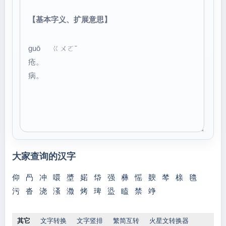
【基本字义、扩展意思】
guō ㄍㄨㄛˉ
疮。
病。
大家查询的汉字
仰
冎
冲
噮
墏
婼
帒
强
彝
愮
斔
棽
榇
氌
污
沓
浇
溞
瀓
烤
琕
盕
瞌
禁
竫
其它
文字转换
文字竖排
繁简互转
火星文转换器