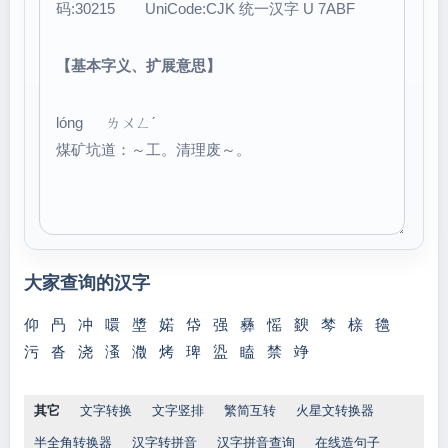
码:30215 UniCode:CJK 统一汉字 U 7ABF
【基本字义、扩展意思】
lóng ㄌㄨㄥˊ
煤矿坑道：～工。清理废～。
大家查询的汉字
仰
冎
冲
噮
墏
婼
帒
强
彝
愮
斔
棽
榇
氌
污
沓
浇
溞
瀓
烤
琕
盕
瞌
禁
竫
其它
文字转换
文字竖排
繁简互转
火星文转换器
半全角转换器
汉字转拼音
汉字拼音查询
在线造句子