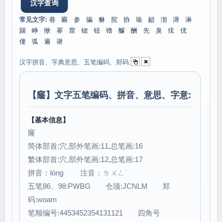
常见文字:
巷
匾
参
骗
貅
脘
协
瑜
龃
沏
溽
淋
踢
峥
愀
幂
窟
锶
钮
镥
醵
酬
先
臭
痃
优
僮
弧
遍
谢
汉字拼音、字典意思、五笔编码、郑码:
【
窿
】文字五笔编码、拼音、意思、字意:
【基本信息】
窿
简体部首:穴,部外笔画:11,总笔画:16
繁体部首:穴,部外笔画:12,总笔画:17
拼音：lóng 注音：ㄌㄨㄥˊ
五笔86、98:PWBG 仓颉:JCNLM 郑
码:woam
笔顺编号:4453452354131121 四角号