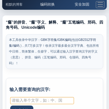
编码转换
安全加固
程默的博客
格式化与前端
网络工具
IP与域名
邮件工具
生活便民
更多工具
“窿”的拼音、“窿”字义、解释、“窿”五笔编码、郑码、四
角号码、Unicode编码
5.1支付宝大红包
本工具收录中华汉字：
GBK字符集/GBK编码
(包括
GB2312字符
集/编码
)，共7万多汉字！收录汉字最多最全汉字字典、包括所有
中日韩，简体繁体，生僻字，可以通过输入汉字查询汉字的字义
（意思）、拼音、编码（五笔编码、郑码、仓颉码、四角号
码）！
输入需要查询的汉字: