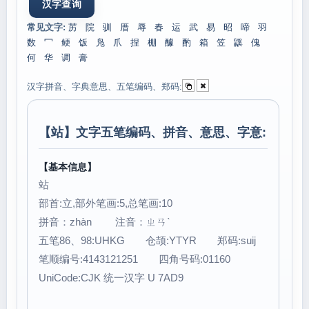
常见文字:
苈
院
驯
厝
辱
春
运
武
易
昭
啼
羽
数
冖
鲠
饭
凫
爪
捏
棚
醵
酌
箱
笠
鼷
傀
何
华
调
膏
汉字拼音、字典意思、五笔编码、郑码:
【
站
】文字五笔编码、拼音、意思、字意:
【基本信息】
站
部首:立,部外笔画:5,总笔画:10
拼音：zhàn 注音：ㄓㄢˋ
五笔86、98:UHKG 仓颉:YTYR 郑码:suij
笔顺编号:4143121251 四角号码:01160
UniCode:CJK 统一汉字 U 7AD9