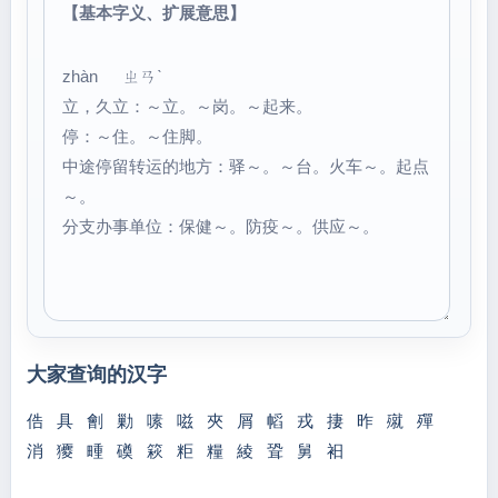
【基本字义、扩展意思】
zhàn ㄓㄢˋ
立，久立：～立。～岗。～起来。
停：～住。～住脚。
中途停留转运的地方：驿～。～台。火车～。起点
～。
分支办事单位：保健～。防疫～。供应～。
大家查询的汉字
俈
具
劊
勦
嗉
嗞
夾
屑
幍
戎
捿
昨
殧
殫
消
獿
畽
磸
篍
粔
糧
綾
聓
舅
衵