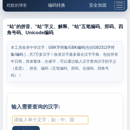
编码转换
安全加固
程默的博客
格式化与前端
网络工具
IP与域名
邮件工具
生活便民
更多工具
“站”的拼音、“站”字义、解释、“站”五笔编码、郑码、四
角号码、Unicode编码
5.1支付宝大红包
本工具收录中华汉字：
GBK字符集/GBK编码
(包括
GB2312字符
集/编码
)，共7万多汉字！收录汉字最多最全汉字字典、包括所有
中日韩，简体繁体，生僻字，可以通过输入汉字查询汉字的字义
（意思）、拼音、编码（五笔编码、郑码、仓颉码、四角号
码）！
输入需要查询的汉字: