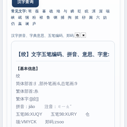
常见文字:
苇
薇
蕃
礁
坳
与
瞵
眨
睨
漯
渥
喘
峡
岷
悃
粉
袱
鲁
铡
捕
掏
掀
桫
阒
六
妨
仍
蠃
谰
庐
汉字拼音、字典意思、五笔编码、郑码:
【
绞
】文字五笔编码、拼音、意思、字意:
【基本信息】
绞
简体部首:纟,部外笔画:6,总笔画:9
繁体部首:糸
繁体字:[[絞]]
拼音：jiǎo 注音：ㄐㄧㄠˇ
五笔86:XUQY 五笔98:XURY 仓
颉:VMYCK 郑码:zsoo