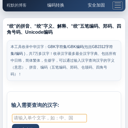
编码转换
安全加固
程默的博客
格式化与前端
网络工具
IP与域名
邮件工具
生活便民
更多工具
“绞”的拼音、“绞”字义、解释、“绞”五笔编码、郑码、四
角号码、Unicode编码
5.1支付宝大红包
本工具收录中华汉字：
GBK字符集/GBK编码
(包括
GB2312字符
集/编码
)，共7万多汉字！收录汉字最多最全汉字字典、包括所有
中日韩，简体繁体，生僻字，可以通过输入汉字查询汉字的字义
（意思）、拼音、编码（五笔编码、郑码、仓颉码、四角号
码）！
输入需要查询的汉字: