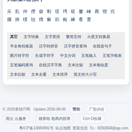
乐
亄
仲
僗
僻
剸
堒
塆
屔
屢
崍
廌
慴
挓
攦
斾
樌
毜
爦
癜
箚
籼
練
翥
聻
其它
文字转换
文字竖排
繁简互转
火星文转换器
半全角转换器
汉字转拼音
汉字拼音查询
在线造句子
图片转字符
生成字符字
中文分词
五笔输入
五笔字根表
五笔编码查询
在线汉字字典
文本比较
文本相似度
文本比较
文本去重
文本排序
英文转大小写
© 2026查错IT网. Update:2026-08-06
赞助
广告(Ad)
雨云 云服务
领券啦 电商内部券
Ctrl+D收藏
粤ICP备13083991号
站点地图
更新信息
To：
8292669@qq.com