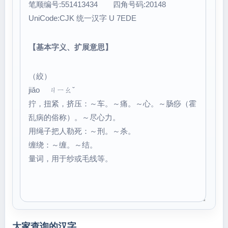
笔顺编号:551413434 四角号码:20148
UniCode:CJK 统一汉字 U 7EDE
【基本字义、扩展意思】
（絞）
jiǎo ㄐㄧㄠˇ
拧，扭紧，挤压：～车。～痛。～心。～肠痧（霍
乱病的俗称）。～尽心力。
用绳子把人勒死：～刑。～杀。
缠绕：～缠。～结。
量词，用于纱或毛线等。
大家查询的汉字