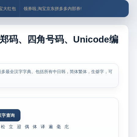
付宝大红包
领券啦,淘宝京东拼多多内部券!
郑码、四角号码、Unicode编
最多最全汉字字典、包括所有中日韩，简体繁体，生僻字，可
松
立
迢
偶
体
译
遍
毫
庀