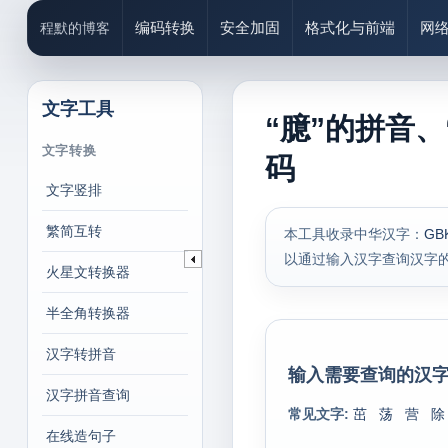
编码转换
安全加固
格式化与前端
网
程默的博客
文字工具
“臆”的拼音、
文字转换
码
文字竖排
繁简互转
本工具收录中华汉字：
GB
以通过输入汉字查询汉字
火星文转换器
半全角转换器
汉字转拼音
输入需要查询的汉字
汉字拼音查询
常见文字:
茁
荡
营
除
在线造句子