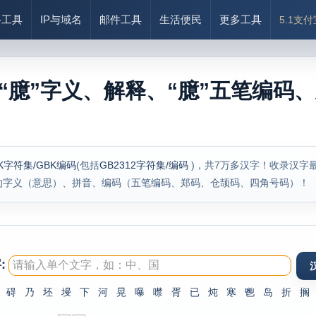
络工具
IP与域名
邮件工具
生活便民
更多工具
5.1支
“臆”字义、解释、“臆”五笔编码、
K字符集/GBK编码
(包括
GB2312字符集/编码
)，共7万多汉字！收录汉字
的字义（意思）、拼音、编码（五笔编码、郑码、仓颉码、四角号码）！
:
碍
乃
坯
墁
下
河
晃
曝
噤
胥
已
炖
寒
鬯
岛
折
搁