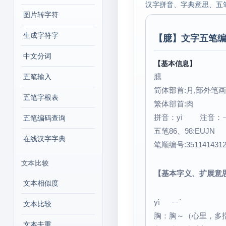
汉字拼音、字典意思、五
图片转字符
生成字符字
【
臆
】文字五笔编
中文分词
【基本信息】
臆
五笔输入
简体部首:月,部外笔画:
五笔字根表
繁体部首:肉
拼音：yì 注音：
五笔编码查询
五笔86、98:EUJN
在线汉字字典
笔顺编号:351141431
文本比较
【基本字义、扩展意
文本相似度
yì ㄧˋ
文本比较
胸：胸～（心里，多指
文本去重