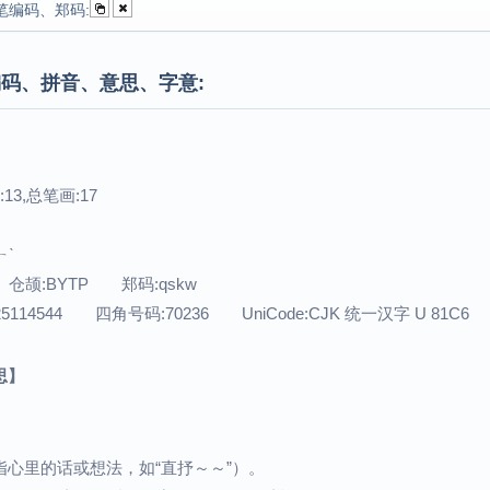
笔编码、郑码:
码、拼音、意思、字意:
13,总笔画:17
ㄧˋ
 仓颉:BYTP 郑码:qskw
25114544 四角号码:70236 UniCode:CJK 统一汉字 U 81C6
思】
心里的话或想法，如“直抒～～”）。