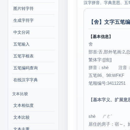
汉字拼音、字典意思、五
图片转字符
生成字符字
【
舍
】文字五笔编
中文分词
【基本信息】
舍
五笔输入
部首:舌,部外笔画:2,总
五笔字根表
繁体字:[[捨]]
拼音：shè 注音
五笔编码查询
五笔86、98:WFKF
在线汉字字典
笔顺编号:34112251
文本比较
【基本字义、扩展意
文本相似度
shè ㄕㄜˋ
文本比较
居住的房子：宿～。
文本去重