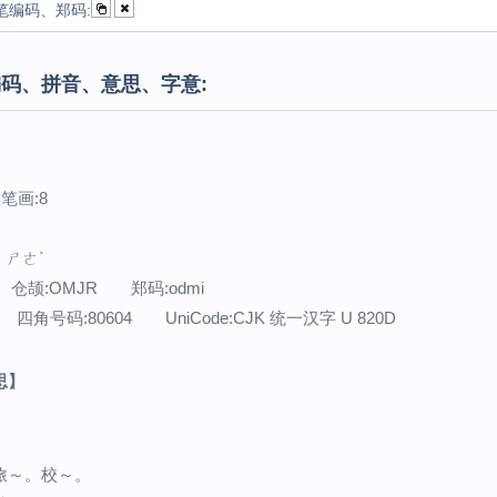
笔编码、郑码:
码、拼音、意思、字意:
笔画:8
：ㄕㄜˋ
 仓颉:OMJR 郑码:odmi
 四角号码:80604 UniCode:CJK 统一汉字 U 820D
思】
旅～。校～。