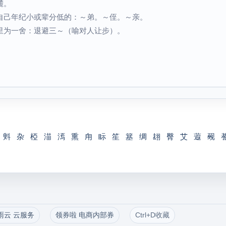
麓。
自己年纪小或辈分低的：～弟。～侄。～亲。
里为一舍：退避三～（喻对人让步）。
斞
杂
椏
渵
漹
熏
甪
眎
笙
簊
绸
翃
臀
艾
蕸
觋
雨云 云服务
领券啦 电商内部券
Ctrl+D收藏