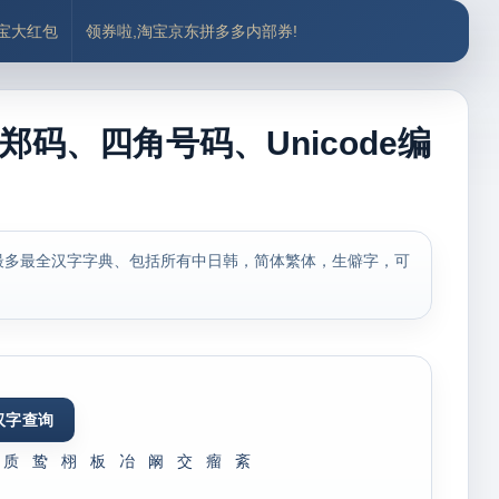
付宝大红包
领券啦,淘宝京东拼多多内部券!
郑码、四角号码、Unicode编
最多最全汉字字典、包括所有中日韩，简体繁体，生僻字，可
质
鸷
栩
板
冶
阚
交
瘤
紊