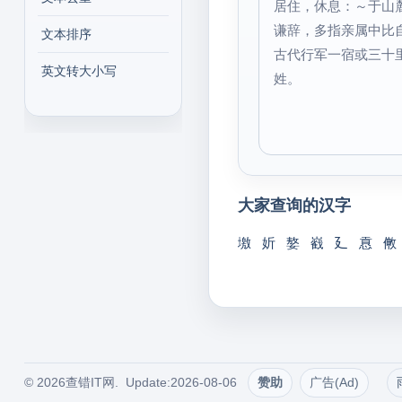
居住，休息：～于山
谦辞，多指亲属中比
文本排序
古代行军一宿或三十
英文转大小写
姓。
大家查询的汉字
墽
妡
嫯
巀
廴
慐
敒
© 2026查错IT网. Update:2026-08-06
赞助
广告(Ad)