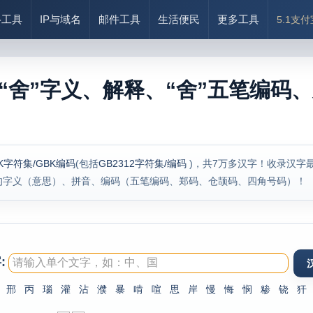
络工具
IP与域名
邮件工具
生活便民
更多工具
5.1支
“舍”字义、解释、“舍”五笔编码、
K字符集/GBK编码
(包括
GB2312字符集/编码
)，共7万多汉字！收录汉字
的字义（意思）、拼音、编码（五笔编码、郑码、仓颉码、四角号码）！
:
邢
丙
瑙
灌
沾
濮
暴
啃
喧
思
岸
慢
悔
悯
糁
铙
犴