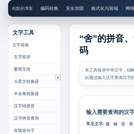
编码转换
安全加固
格式化与前端
网
程默的博客
文字工具
“舍”的拼音、
文字转换
码
文字竖排
繁简互转
本工具收录中华汉字：
GB
以通过输入汉字查询汉字
火星文转换器
半全角转换器
汉字转拼音
输入需要查询的汉字
汉字拼音查询
常见文字:
藤
碱
斐
泰
在线造句子