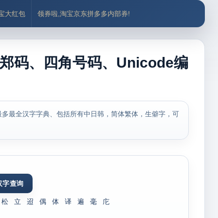
付宝大红包
领券啦,淘宝京东拼多多内部券!
郑码、四角号码、Unicode编
最多最全汉字字典、包括所有中日韩，简体繁体，生僻字，可
松
立
迢
偶
体
译
遍
毫
庀