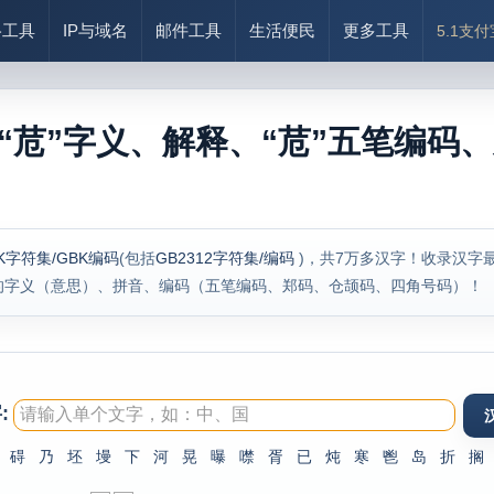
络工具
IP与域名
邮件工具
生活便民
更多工具
5.1支
“苊”字义、解释、“苊”五笔编码、
K字符集/GBK编码
(包括
GB2312字符集/编码
)，共7万多汉字！收录汉字
的字义（意思）、拼音、编码（五笔编码、郑码、仓颉码、四角号码）！
:
碍
乃
坯
墁
下
河
晃
曝
噤
胥
已
炖
寒
鬯
岛
折
搁