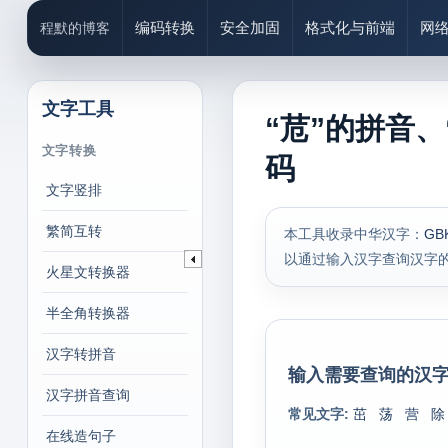
编码转换
安全加固
格式化与前端
网
程默的博客
文字工具
“苊”的拼音、
文字转换
码
文字竖排
繁简互转
本工具收录中华汉字：
GB
以通过输入汉字查询汉字
火星文转换器
半全角转换器
汉字转拼音
输入需要查询的汉字
汉字拼音查询
常见文字:
茁
荡
营
除
在线造句子