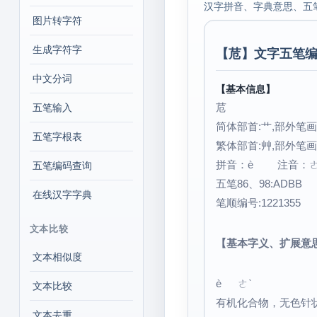
汉字拼音、字典意思、五
图片转字符
生成字符字
【
苊
】文字五笔编
中文分词
【基本信息】
苊
五笔输入
简体部首:艹,部外笔画:
五笔字根表
繁体部首:艸,部外笔画:
拼音：è 注音：ㄜ
五笔编码查询
五笔86、98:ADBB
在线汉字字典
笔顺编号:1221355 
文本比较
【基本字义、扩展意
文本相似度
è ㄜˋ
文本比较
有机化合物，无色针
文本去重