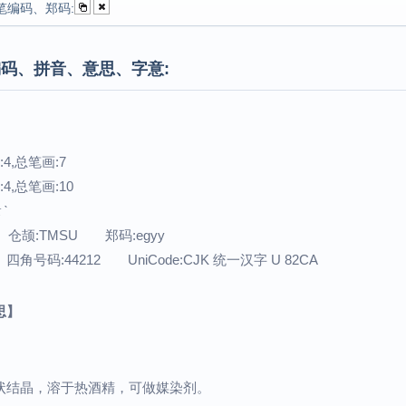
笔编码、郑码:
码、拼音、意思、字意:
4,总笔画:7
4,总笔画:10
ˋ
 仓颉:TMSU 郑码:egyy
四角号码:44212 UniCode:CJK 统一汉字 U 82CA
思】
状结晶，溶于热酒精，可做媒染剂。