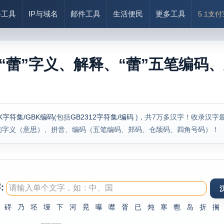
络工具
IP与域名
邮件工具
生活便民
更多工具
5.1支
“蕾”字义、解释、“蕾”五笔编码、
K字符集/GBK编码
(包括
GB2312字符集/编码
)，共7万多汉字！收录汉字
的字义（意思）、拼音、编码（五笔编码、郑码、仓颉码、四角号码）！
:
碍
乃
坯
墁
下
河
晃
曝
噤
胥
已
炖
寒
鬯
岛
折
搁