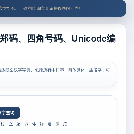
付宝大红包
领券啦,淘宝京东拼多多内部券!
郑码、四角号码、Unicode编
最多最全汉字字典、包括所有中日韩，简体繁体，生僻字，可
松
立
迢
偶
体
译
遍
毫
庀