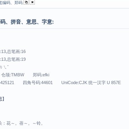
笔编码、郑码:
码、拼音、意思、字意:
13,总笔画:16
13,总笔画:19
：ㄌㄟˇ
 仓颉:TMBW 郑码:efki
4425121 四角号码:44601 UniCode:CJK 统一汉字 U 857E
思】
朵：花～。蓓～。～铃。