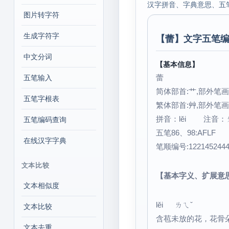
汉字拼音、字典意思、五
图片转字符
生成字符字
【
蕾
】文字五笔编
中文分词
【基本信息】
蕾
五笔输入
简体部首:艹,部外笔画:
五笔字根表
繁体部首:艸,部外笔画:
拼音：lěi 注音
五笔编码查询
五笔86、98:AFLF
在线汉字字典
笔顺编号:122145244
文本比较
【基本字义、扩展意
文本相似度
lěi ㄌㄟˇ
文本比较
含苞未放的花，花骨
文本去重