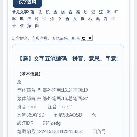
常见文字:
藩
卺
职
尴
磋
舂
霰
玢
涅
流
洲
旰
呕
唉
罹
赊
快
炸
宰
色
反
揿
楞
栗
毳
症
帝
准
嫁
偷
汉字拼音、字典意思、五笔编码、郑码:
【
蘑
】文字五笔编码、拼音、意思、字意:
【基本信息】
蘑
简体部首:艹,部外笔画:16,总笔画:19
繁体部首:艸,部外笔画:16,总笔画:22
拼音：mó 注音：ㄇㄛˊ
五笔86:AYSD 五笔98:AOSD 仓
颉:TIDR 郑码:etfg
笔顺编号:1224131234123413251 四角号