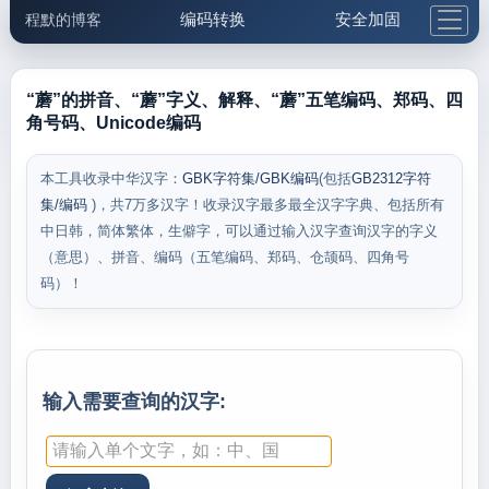
编码转换
安全加固
程默的博客
格式化与前端
网络工具
IP与域名
邮件工具
生活便民
更多工具
“蘑”的拼音、“蘑”字义、解释、“蘑”五笔编码、郑码、四
角号码、Unicode编码
5.1支付宝大红包
本工具收录中华汉字：
GBK字符集/GBK编码
(包括
GB2312字符
集/编码
)，共7万多汉字！收录汉字最多最全汉字字典、包括所有
中日韩，简体繁体，生僻字，可以通过输入汉字查询汉字的字义
（意思）、拼音、编码（五笔编码、郑码、仓颉码、四角号
码）！
输入需要查询的汉字: