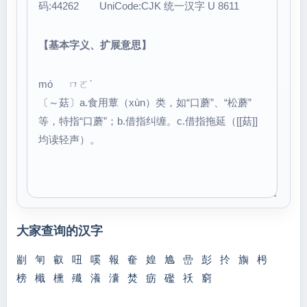
码:44262 UniCode:CJK 统一汉字 U 8611
【基本字义、扩展意思】
mó ㄇㄛˊ
〔～菇〕a.食用蕈（xùn）类，如“口蘑”、“松蘑”
等，特指“口蘑”；b.借指纠缠。c.借指拖延（[[菇]]
均读轻声）。
大家查询的汉字
剬
匉
叡
吜
嗘
報
奞
媓
尯
嵒
彭
扵
旟
枵
榜
檝
櫄
殱
瀁
灢
焚
疬
礛
祅
窮