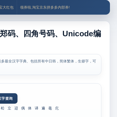
付宝大红包
领券啦,淘宝京东拼多多内部券!
郑码、四角号码、Unicode编
最多最全汉字字典、包括所有中日韩，简体繁体，生僻字，可
松
立
迢
偶
体
译
遍
毫
庀