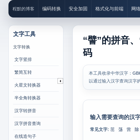
编码转换
安全加固
格式化与前端
网
程默的博客
文字工具
“譬”的拼音、
文字转换
码
文字竖排
繁简互转
本工具收录中华汉字：
GB
以通过输入汉字查询汉字
火星文转换器
半全角转换器
汉字转拼音
输入需要查询的汉字
汉字拼音查询
常见文字:
茁
荡
营
除
在线造句子