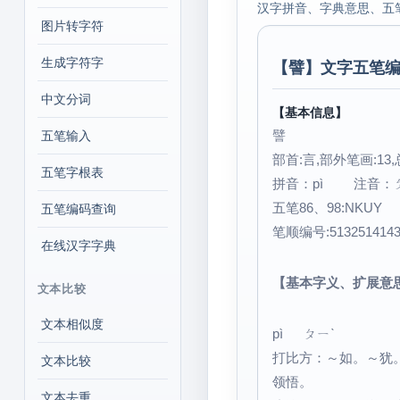
汉字拼音、字典意思、五
图片转字符
生成字符字
【
譬
】文字五笔编
中文分词
【基本信息】
譬
五笔输入
部首:言,部外笔画:13,
五笔字根表
拼音：pì 注音：
五笔86、98:NKUY
五笔编码查询
笔顺编号:513251414
在线汉字字典
【基本字义、扩展意
文本比较
文本相似度
pì ㄆㄧˋ
打比方：～如。～犹
文本比较
领悟。
文本去重