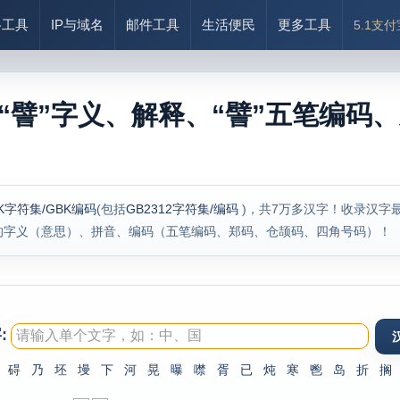
络工具
IP与域名
邮件工具
生活便民
更多工具
5.1支
“譬”字义、解释、“譬”五笔编码、
K字符集/GBK编码
(包括
GB2312字符集/编码
)，共7万多汉字！收录汉字
的字义（意思）、拼音、编码（五笔编码、郑码、仓颉码、四角号码）！
:
碍
乃
坯
墁
下
河
晃
曝
噤
胥
已
炖
寒
鬯
岛
折
搁