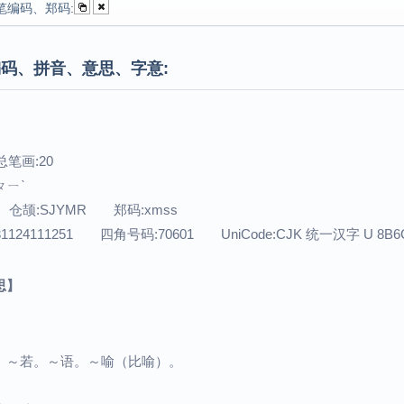
笔编码、郑码:
码、拼音、意思、字意:
总笔画:20
ㄆㄧˋ
 仓颉:SJYMR 郑码:xmss
31124111251 四角号码:70601 UniCode:CJK 统一汉字 U 8B6
思】
。～若。～语。～喻（比喻）。