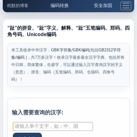
编码转换
安全加固
程默的博客
格式化与前端
网络工具
IP与域名
邮件工具
生活便民
更多工具
“趾”的拼音、“趾”字义、解释、“趾”五笔编码、郑码、四
角号码、Unicode编码
5.1支付宝大红包
本工具收录中华汉字：
GBK字符集/GBK编码
(包括
GB2312字符
集/编码
)，共7万多汉字！收录汉字最多最全汉字字典、包括所有
中日韩，简体繁体，生僻字，可以通过输入汉字查询汉字的字义
（意思）、拼音、编码（五笔编码、郑码、仓颉码、四角号
码）！
输入需要查询的汉字: