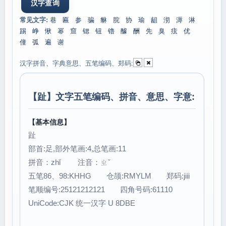
常见文字:
巷
匾
参
骗
貅
脘
协
瑜
龃
沏
溽
淋
踢
峥
愀
幂
窟
锶
钮
镥
醵
酬
先
臭
痃
优
僮
弧
遍
谢
汉字拼音、字典意思、五笔编码、郑码:
【
趾
】文字五笔编码、拼音、意思、字意:
【基本信息】
趾
部首:足,部外笔画:4,总笔画:11
拼音：zhǐ 注音：ㄓˇ
五笔86、98:KHHG 仓颉:RMYLM 郑码:jiii
笔顺编号:25121212121 四角号码:61110
UniCode:CJK 统一汉字 U 8DBE