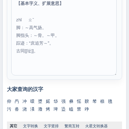
【基本字义、扩展意思】
zhǐ ㄓˇ
脚：～高气扬。
脚指头：～骨。～甲。
踪迹：“庶追芳～”。
古同[[址]]。
大家查询的汉字
仰
冎
冲
噮
墏
婼
帒
强
彝
愮
斔
棽
榇
氌
污
沓
浇
溞
瀓
烤
琕
盕
瞌
禁
竫
其它
文字转换
文字竖排
繁简互转
火星文转换器