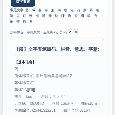
常见文字:
藤
碱
斐
泰
邢
丙
瑙
灌
沾
濮
暴
啃
喧
思
岸
慢
悔
悯
糁
铙
犴
质
鸷
栩
板
冶
阚
交
瘤
紊
汉字拼音、字典意思、五笔编码、郑码:
【
阔
】文字五笔编码、拼音、意思、字意:
【基本信息】
阔
简体部首:门,部外笔画:9,总笔画:12
繁体部首:門
繁体字:[[闊]]
拼音：kuò 注音：ㄎㄨㄛˋ
五笔86、98:UITD 仓颉:LSEHR 郑码:tlvm
笔顺编号:425441312251 四角号码:37164