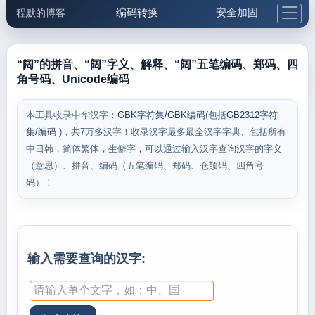
编码转换
安全加固
程默的博客
格式化与前端
网络工具
IP与域名
邮件工具
生活便民
更多工具
“阔”的拼音、“阔”字义、解释、“阔”五笔编码、郑码、四
角号码、Unicode编码
5.1支付宝大红包
本工具收录中华汉字：
GBK字符集/GBK编码
(包括
GB2312字符
集/编码
)，共7万多汉字！收录汉字最多最全汉字字典、包括所有
中日韩，简体繁体，生僻字，可以通过输入汉字查询汉字的字义
（意思）、拼音、编码（五笔编码、郑码、仓颉码、四角号
码）！
输入需要查询的汉字: