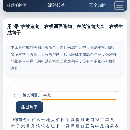
编码转换
安全加固
程默的博客
格式化与前端
网络工具
IP与域名
邮件工具
生活便民
更多工具
用"果"在线造句、在线词语造句、在线造句大全、在线生
成句子
5.1支付宝大红包
本工具生成句子都比较简单，而且来源生活中，都是平常用语。
希望对学习语言人士有所帮助，默认随机生成10个句子，每次可
能都会不一样！您可以选择自己喜欢句子，没有句子都带有拼音
注音！
（一）输入词语:
正在造句：
谷
高
坐
地
人
们
闪
的
真
得
只
走
口
家
丁
星
头
叶
子
六
目
升
鸡
想
右
红
来
一
要
师
看
也
五
鸟
中
足
拍
果
衣