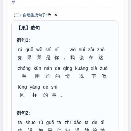
早
（二）自动生成句子:
【果】造句
例句1:
rú
guǒ
wǒ
shì
nǐ
wǒ
huì
zài
zhè
如
果
我
是
你
，
我
会
在
这
zhǒng
kùn
nán
de
qíng
kuàng
xià
zuò
种
困
难
的
情
况
下
做
tóng
yàng
de
shì
同
样
的
事
。
例句2:
tā
shuō
rú
guǒ
tā
zhī
dào
tā
de
dì
他
说
如
果
他
知
道
她
的
地