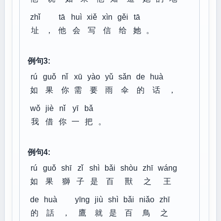
zhǐ
tā
huì
xiě
xìn
gěi
tā
址
，
他
会
写
信
给
她
。
例句3:
rú
guǒ
nǐ
xū
yào
yǔ
sǎn
de
huà
如
果
你
需
要
雨
伞
的
话
，
wǒ
jiè
nǐ
yī
bǎ
我
借
你
一
把
。
例句4:
rú
guǒ
shī
zǐ
shì
bǎi
shòu
zhī
wáng
如
果
獅
子
是
百
獸
之
王
de
huà
yīng
jiù
shì
bǎi
niǎo
zhī
的
話
，
鷹
就
是
百
鳥
之