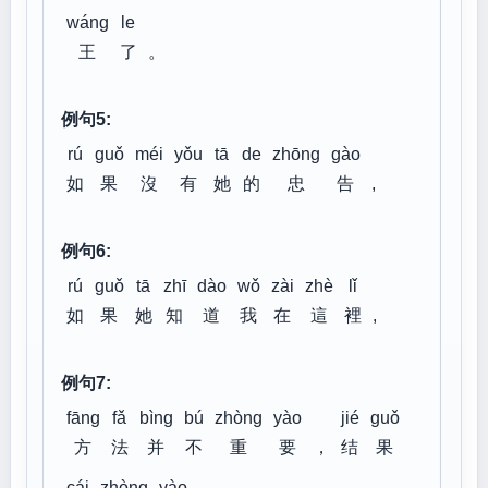
wáng
le
王
了
。
例句5:
rú
guǒ
méi
yǒu
tā
de
zhōng
gào
如
果
沒
有
她
的
忠
告
,
例句6:
rú
guǒ
tā
zhī
dào
wǒ
zài
zhè
lǐ
如
果
她
知
道
我
在
這
裡
,
例句7:
fāng
fǎ
bìng
bú
zhòng
yào
jié
guǒ
方
法
并
不
重
要
，
结
果
cái
zhòng
yào