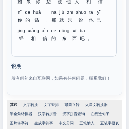
如
果
你
想
使
他
人
相
信
nǐ
de
huà
nà
jiù
zhī
shuō
tā
yǐ
你
的
话
，
那
就
只
说
他
已
jīng
xiàng
xìn
de
dōng
xī
ba
经
相
信
的
东
西
吧
。
说明
所有例句来自互联网，如果有任何问题，联系我们！
其它
文字转换
文字竖排
繁简互转
火星文转换器
半全角转换器
汉字转拼音
汉字拼音查询
在线造句子
图片转字符
生成字符字
中文分词
五笔输入
五笔字根表