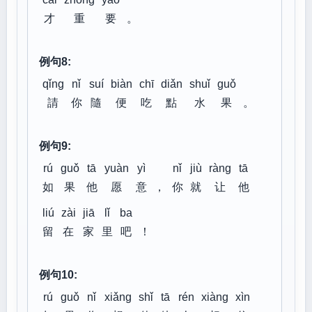
才
重
要
。
例句8:
qǐng
nǐ
suí
biàn
chī
diǎn
shuǐ
guǒ
請
你
隨
便
吃
點
水
果
。
例句9:
rú
guǒ
tā
yuàn
yì
nǐ
jiù
ràng
tā
如
果
他
愿
意
，
你
就
让
他
liú
zài
jiā
lǐ
ba
留
在
家
里
吧
！
例句10:
rú
guǒ
nǐ
xiǎng
shǐ
tā
rén
xiàng
xìn