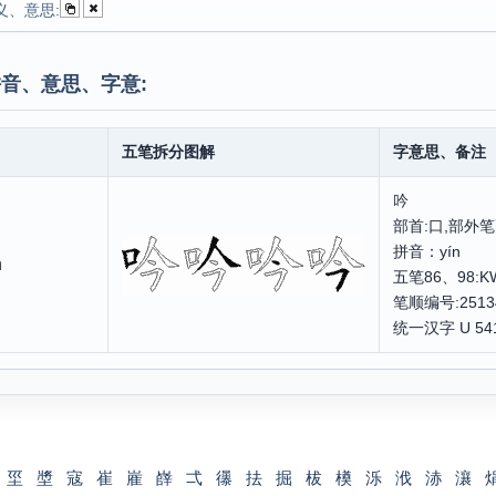
义、意思:
音、意思、字意:
五笔拆分图解
字意思、备注
吟
部首:口,部外笔
拼音：yín
n
五笔86、98:
笔顺编号:2513
统一汉字 U 54
坙
墏
寇
崔
嵟
嶭
弌
忁
抾
掘
柭
橂
泺
浌
浾
瀼