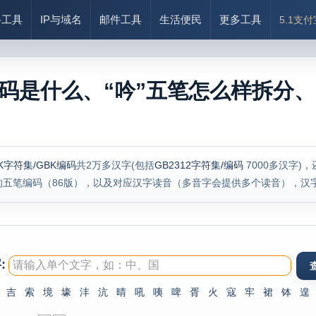
络工具
IP与域名
邮件工具
生活便民
更多工具
5.1支
编码是什么、“吟”五笔怎么样拆分、
K字符集/GBK编码
共2万多汉字(包括
GB2312字符集/编码
7000多汉字)
的五笔编码（86版），以及对应汉字读音（多音字会提供多个读音），汉
:
吉
索
境
壕
沣
沆
晴
吼
咦
啤
胥
火
寇
牢
裙
钵
遑