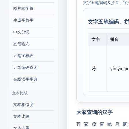
文字五笔编码及拼音、字
图片转字符
生成字符字
文字五笔编码、拼
中文分词
文字
拼音
五笔输入
五笔字根表
五笔编码查询
吟
yín,yǐn,jì
在线汉字字典
文本比较
文本相似度
大家查询的汉字
文本比较
冝
冢
凜
厘
吔
呂
圜
文本去重