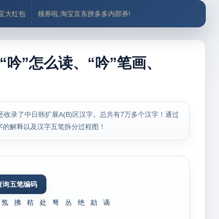
付宝大红包
领券啦,淘宝京东拼多多内部券!
“吟”怎么读、“吟”笔画、
，还收录了中日韩扩展A(B)区汉字。总共有7万多个汉字！通过
字的解释以及汉字五笔拆分过程图！
氖
拂
秸
处
弩
丛
绝
劾
谪