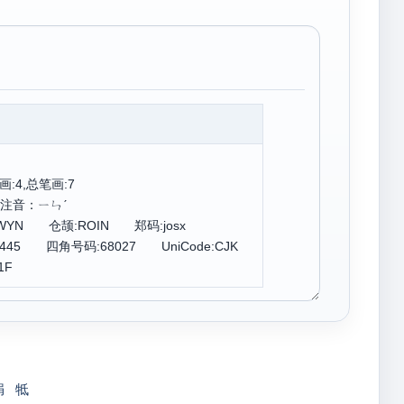
画:4,总笔画:7
 注音：ㄧㄣˊ
KWYN 仓颉:ROIN 郑码:josx
445 四角号码:68027 UniCode:CJK
1F
焆
牴