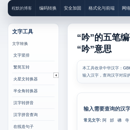
编码转换
安全加固
格式化与前端
网
程默的博客
文字工具
“吟”的五笔
文字转换
“吟”意思
文字竖排
繁简互转
本工具收录中华汉字：
GB
输入汉字，查询汉字对应
火星文转换器
半全角转换器
汉字转拼音
输入需要查询的汉字
汉字拼音查询
常见文字:
阿
邰
砩
寺
在线造句子