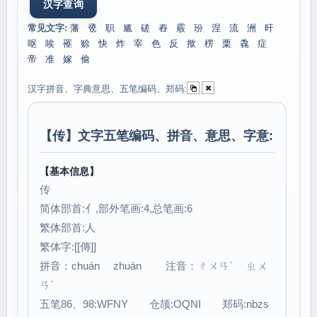
常见文字:
藩
卺
职
尴
磋
舂
霰
玢
涅
流
洲
旰
呕
唉
罹
赊
快
炸
宰
色
反
揿
楞
栗
毳
症
帝
准
嫁
偷
汉字拼音、字典意思、五笔编码、郑码:
【
传
】文字五笔编码、拼音、意思、字意:
【基本信息】
传
简体部首:亻,部外笔画:4,总笔画:6
繁体部首:人
繁体字:[[傳]]
拼音：chuán zhuàn 注音：ㄔㄨㄢˊ ㄓㄨ
ㄢˋ
五笔86、98:WFNY 仓颉:OQNI 郑码:nbzs