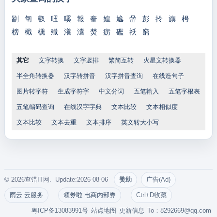
剬
匉
叡
吜
嗘
報
奞
媓
尯
嵒
彭
扵
旟
枵
榜
檝
櫄
殱
瀁
灢
焚
疬
礛
祅
窮
其它
文字转换
文字竖排
繁简互转
火星文转换器
半全角转换器
汉字转拼音
汉字拼音查询
在线造句子
图片转字符
生成字符字
中文分词
五笔输入
五笔字根表
五笔编码查询
在线汉字字典
文本比较
文本相似度
文本比较
文本去重
文本排序
英文转大小写
© 2026查错IT网. Update:2026-08-06
赞助
广告(Ad)
雨云 云服务
领券啦 电商内部券
Ctrl+D收藏
粤ICP备13083991号
站点地图
更新信息
To：
8292669@qq.com