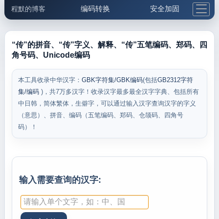
编码转换
安全加固
程默的博客
格式化与前端
网络工具
IP与域名
邮件工具
生活便民
更多工具
“传”的拼音、“传”字义、解释、“传”五笔编码、郑码、四
角号码、Unicode编码
5.1支付宝大红包
本工具收录中华汉字：
GBK字符集/GBK编码
(包括
GB2312字符
集/编码
)，共7万多汉字！收录汉字最多最全汉字字典、包括所有
中日韩，简体繁体，生僻字，可以通过输入汉字查询汉字的字义
（意思）、拼音、编码（五笔编码、郑码、仓颉码、四角号
码）！
输入需要查询的汉字: