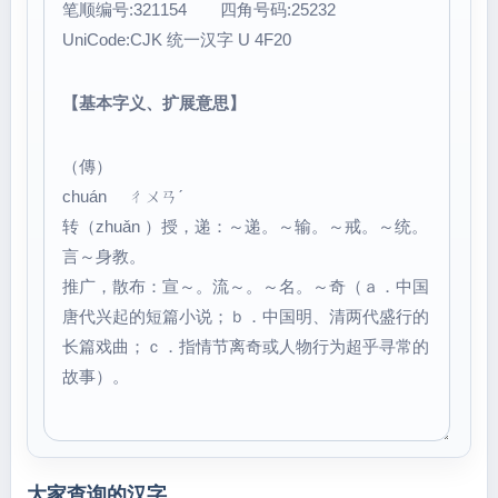
笔顺编号:321154 四角号码:25232
UniCode:CJK 统一汉字 U 4F20
【基本字义、扩展意思】
（傳）
chuán ㄔㄨㄢˊ
转（zhuǎn ）授，递：～递。～输。～戒。～统。
言～身教。
推广，散布：宣～。流～。～名。～奇（ａ．中国
唐代兴起的短篇小说；ｂ．中国明、清两代盛行的
长篇戏曲；ｃ．指情节离奇或人物行为超乎寻常的
故事）。
大家查询的汉字