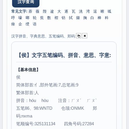
常见文字:
萘
薇
陛
逡
大
逐
瓦
洮
湾
逞
嚓
呱
哼
嚎
啷
轮
奘
数
褶
钫
拭
撷
掬
白
棒
科
痤
企
绶
语
汉字拼音、字典意思、五笔编码、郑码:
【
侯
】文字五笔编码、拼音、意思、字意:
【基本信息】
侯
简体部首:亻,部外笔画:7,总笔画:9
繁体部首:人
拼音：hóu hòu 注音：ㄏㄡˊ ㄏㄡˋ
五笔86、98:WNTD 仓颉:ONMK 郑
码:nxma
笔顺编号:325131134 四角号码:27284