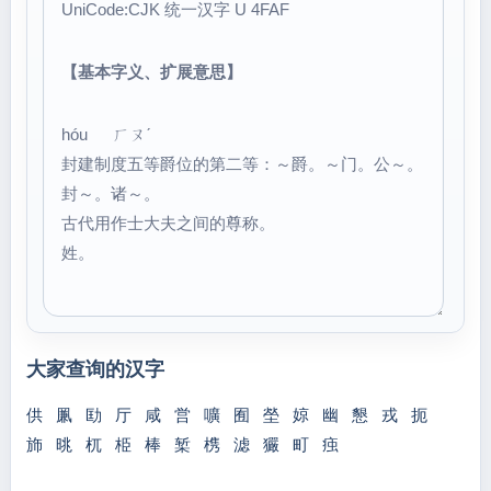
UniCode:CJK 统一汉字 U 4FAF
【基本字义、扩展意思】
hóu ㄏㄡˊ
封建制度五等爵位的第二等：～爵。～门。公～。
封～。诸～。
古代用作士大夫之间的尊称。
姓。
大家查询的汉字
供
凲
劻
厅
咸
営
嚝
囿
塋
婛
幽
懇
戎
扼
斾
晀
杌
栕
棒
椠
槜
滤
玁
町
痋