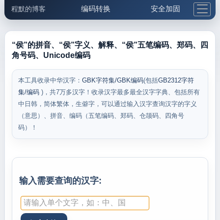
编码转换
安全加固
程默的博客
格式化与前端
网络工具
IP与域名
邮件工具
生活便民
更多工具
“侯”的拼音、“侯”字义、解释、“侯”五笔编码、郑码、四
角号码、Unicode编码
5.1支付宝大红包
本工具收录中华汉字：
GBK字符集/GBK编码
(包括
GB2312字符
集/编码
)，共7万多汉字！收录汉字最多最全汉字字典、包括所有
中日韩，简体繁体，生僻字，可以通过输入汉字查询汉字的字义
（意思）、拼音、编码（五笔编码、郑码、仓颉码、四角号
码）！
输入需要查询的汉字: