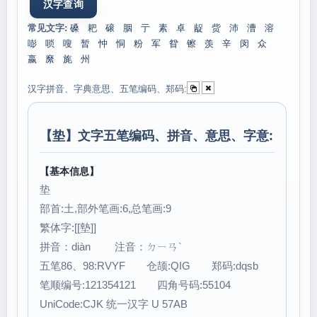
常见文字:
磉
耙
磙
胭
亍
素
卓
龊
赀
沛
漕
溶
嘭
唢
嗖
暂
忡
恫
粉
军
眢
镲
羡
辛
闵
众
嬴
縻
旄
州
汉字拼音、字典意思、五笔编码、郑码:
【
垫
】文字五笔编码、拼音、意思、字意:
【基本信息】
垫
部首:土,部外笔画:6,总笔画:9
繁体字:[[墊]]
拼音：diàn 注音：ㄉㄧㄢˋ
五笔86、98:RVYF 仓颉:QIG 郑码:dqsb
笔顺编号:121354121 四角号码:55104
UniCode:CJK 统一汉字 U 57AB