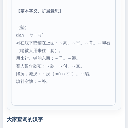
【基本字义、扩展意思】
（墊）
diàn ㄉㄧㄢˋ
衬在底下或铺在上面：～高。～平。～背。～脚石
（喻被人用来往上爬）。
用来衬、铺的东西：～子。～褥。
替人暂付款项：～款。～付。～支。
陷沉，淹没：～没（mò ㄇㄛˋ）。～陷。
填补空缺：～补。
大家查询的汉字