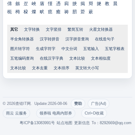
儔
劔
岦
峽
庮
慬
慿
扄
掶
揭
搿
撧
教
晨
枙
栂
桗
燦
畎
癋
癒
祷
肕
菪
蔌
其它
文字转换
文字竖排
繁简互转
火星文转换器
半全角转换器
汉字转拼音
汉字拼音查询
在线造句子
图片转字符
生成字符字
中文分词
五笔输入
五笔字根表
五笔编码查询
在线汉字字典
文本比较
文本相似度
文本比较
文本去重
文本排序
英文转大小写
© 2026查错IT网. Update:2026-08-06
赞助
广告(Ad)
雨云 云服务
领券啦 电商内部券
Ctrl+D收藏
粤ICP备13083991号
站点地图
更新信息
To：
8292669@qq.com