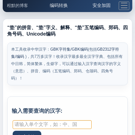
编码转换
安全加固
程默的博客
格式化与前端
网络工具
IP与域名
邮件工具
生活便民
更多工具
“垫”的拼音、“垫”字义、解释、“垫”五笔编码、郑码、四
角号码、Unicode编码
5.1支付宝大红包
本工具收录中华汉字：
GBK字符集/GBK编码
(包括
GB2312字符
集/编码
)，共7万多汉字！收录汉字最多最全汉字字典、包括所有
中日韩，简体繁体，生僻字，可以通过输入汉字查询汉字的字义
（意思）、拼音、编码（五笔编码、郑码、仓颉码、四角号
码）！
输入需要查询的汉字: