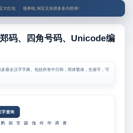
付宝大红包
领券啦,淘宝京东拼多多内部券!
郑码、四角号码、Unicode编
最多最全汉字字典、包括所有中日韩，简体繁体，生僻字，可
酌
箱
笠
鼷
傀
何
华
调
膏