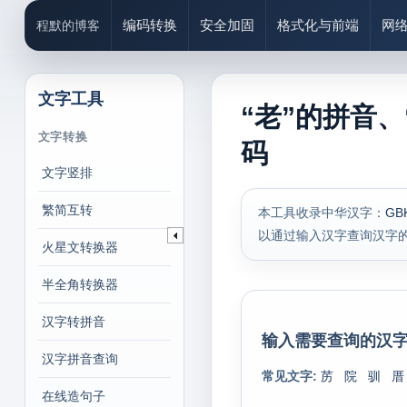
编码转换
安全加固
格式化与前端
网
程默的博客
文字工具
“老”的拼音、
文字转换
码
文字竖排
繁简互转
本工具收录中华汉字：
GB
以通过输入汉字查询汉字
火星文转换器
半全角转换器
汉字转拼音
输入需要查询的汉字
汉字拼音查询
常见文字:
苈
院
驯
厝
在线造句子