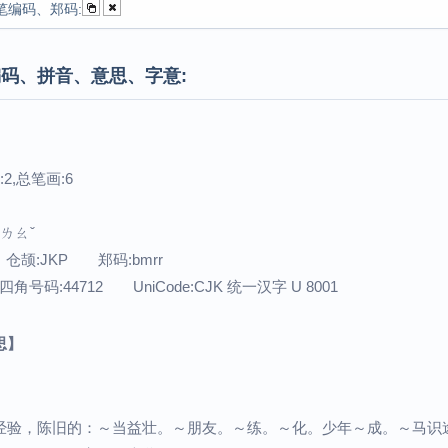
笔编码、郑码:
码、拼音、意思、字意:
2,总笔画:6
：ㄌㄠˇ
 仓颉:JKP 郑码:bmrr
角号码:44712 UniCode:CJK 统一汉字 U 8001
思】
经验，陈旧的：～当益壮。～朋友。～练。～化。少年～成。～马识