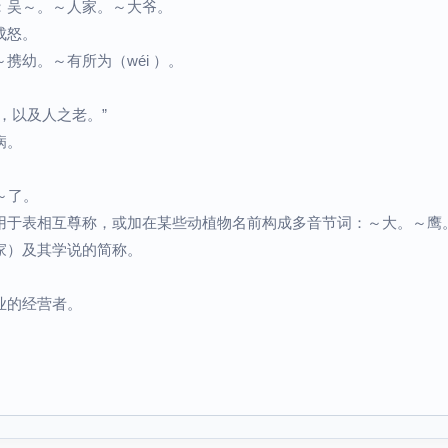
：吴～。～人家。～大爷。
成怒。
携幼。～有所为（wéi ）。
，以及人之老。”
病。
长～了。
用于表相互尊称，或加在某些动植物名前构成多音节词：～大。～鹰
家）及其学说的简称。
业的经营者。