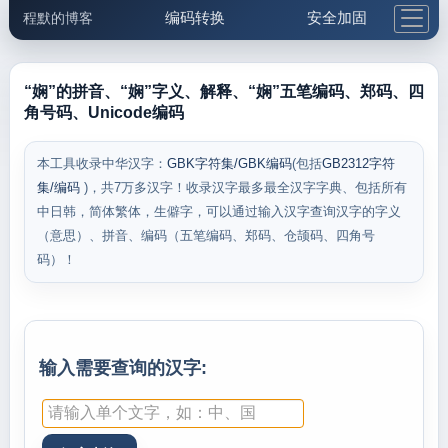
编码转换
安全加固
程默的博客
格式化与前端
网络工具
IP与域名
邮件工具
生活便民
更多工具
“娴”的拼音、“娴”字义、解释、“娴”五笔编码、郑码、四
角号码、Unicode编码
5.1支付宝大红包
本工具收录中华汉字：
GBK字符集/GBK编码
(包括
GB2312字符
集/编码
)，共7万多汉字！收录汉字最多最全汉字字典、包括所有
中日韩，简体繁体，生僻字，可以通过输入汉字查询汉字的字义
（意思）、拼音、编码（五笔编码、郑码、仓颉码、四角号
码）！
输入需要查询的汉字: