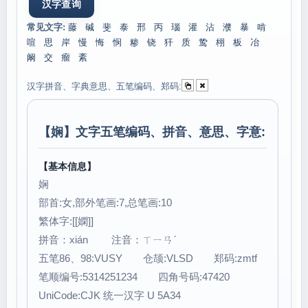
常见文字:
藤
碱
斐
泰
邢
丙
瑙
灌
沾
濮
暴
啃
喧
思
岸
慢
悔
悯
糁
铙
犴
质
鸷
栩
板
冶
阚
交
瘤
紊
汉字拼音、字典意思、五笔编码、郑码:
【
娴
】文字五笔编码、拼音、意思、字意:
【基本信息】
娴
部首:女,部外笔画:7,总笔画:10
繁体字:[[嫻]]
拼音：xián 注音：ㄒㄧㄢˊ
五笔86、98:VUSY 仓颉:VLSD 郑码:zmtf
笔顺编号:5314251234 四角号码:47420
UniCode:CJK 统一汉字 U 5A34