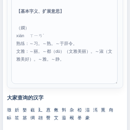
【基本字义、扩展意思】
（嫻）
xián ㄒㄧㄢˊ
熟练：～习。～熟。～于辞令。
文雅：～丽。～都（dū）（文雅美丽）。～淑（文
雅美好）。～雅。～静。
大家查询的汉字
墽
妡
嫯
巀
廴
慐
敒
斞
杂
椏
渵
漹
熏
甪
眎
笙
簊
绸
翃
臀
艾
蕸
觋
諅
豪