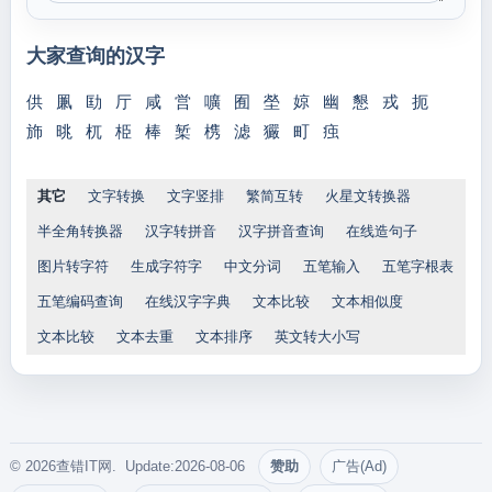
大家查询的汉字
供
凲
劻
厅
咸
営
嚝
囿
塋
婛
幽
懇
戎
扼
斾
晀
杌
栕
棒
椠
槜
滤
玁
町
痋
其它
文字转换
文字竖排
繁简互转
火星文转换器
半全角转换器
汉字转拼音
汉字拼音查询
在线造句子
图片转字符
生成字符字
中文分词
五笔输入
五笔字根表
五笔编码查询
在线汉字字典
文本比较
文本相似度
文本比较
文本去重
文本排序
英文转大小写
© 2026查错IT网. Update:2026-08-06
赞助
广告(Ad)