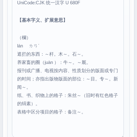
UniCode:CJK 统一汉字 U 680F
【基本字义、扩展意思】
（欄）
lán ㄌㄢˊ
遮拦的东西：～杆。木～。石～。
养家畜的圈（juàn ）：牛～。～厩。
报刊或广播、电视按内容、性质划分的版面或专门
的时间；亦指出版物版面的部位：～目。专～。新
闻～。
纸、书、织物上的格子：朱丝～（旧时有红色格子
的绢素）。
表格中区分项目的格子：备注～。