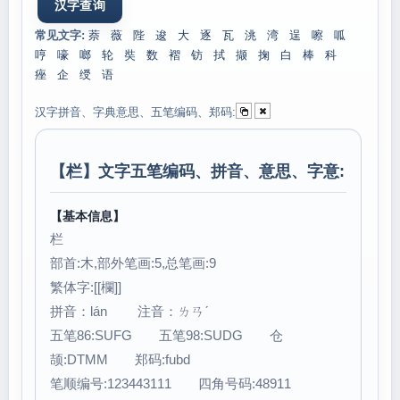
常见文字:
萘
薇
陛
逡
大
逐
瓦
洮
湾
逞
嚓
呱
哼
嚎
啷
轮
奘
数
褶
钫
拭
撷
掬
白
棒
科
痤
企
绶
语
汉字拼音、字典意思、五笔编码、郑码:
【
栏
】文字五笔编码、拼音、意思、字意:
【基本信息】
栏
部首:木,部外笔画:5,总笔画:9
繁体字:[[欄]]
拼音：lán 注音：ㄌㄢˊ
五笔86:SUFG 五笔98:SUDG 仓
颉:DTMM 郑码:fubd
笔顺编号:123443111 四角号码:48911