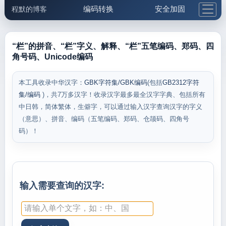
编码转换
安全加固
程默的博客
格式化与前端
网络工具
IP与域名
邮件工具
生活便民
更多工具
“栏”的拼音、“栏”字义、解释、“栏”五笔编码、郑码、四
角号码、Unicode编码
5.1支付宝大红包
本工具收录中华汉字：
GBK字符集/GBK编码
(包括
GB2312字符
集/编码
)，共7万多汉字！收录汉字最多最全汉字字典、包括所有
中日韩，简体繁体，生僻字，可以通过输入汉字查询汉字的字义
（意思）、拼音、编码（五笔编码、郑码、仓颉码、四角号
码）！
输入需要查询的汉字: