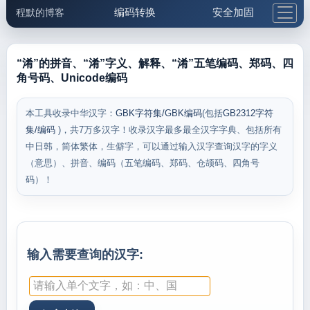
编码转换
安全加固
程默的博客
格式化与前端
网络工具
IP与域名
邮件工具
生活便民
更多工具
“淆”的拼音、“淆”字义、解释、“淆”五笔编码、郑码、四
角号码、Unicode编码
5.1支付宝大红包
本工具收录中华汉字：
GBK字符集/GBK编码
(包括
GB2312字符
集/编码
)，共7万多汉字！收录汉字最多最全汉字字典、包括所有
中日韩，简体繁体，生僻字，可以通过输入汉字查询汉字的字义
（意思）、拼音、编码（五笔编码、郑码、仓颉码、四角号
码）！
输入需要查询的汉字: