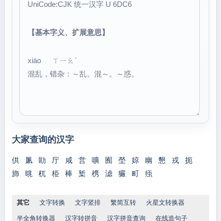
UniCode:CJK 统一汉字 U 6DC6
【基本字义、扩展意思】
xiáo ㄒㄧㄠˊ
混乱，错杂：～乱。混～。～惑。
大家查询的汉字
供
凲
劻
厅
咸
営
嚝
囿
塋
婛
幽
懇
戎
扼
斾
晀
杌
栕
棒
椠
槜
滤
玁
町
痋
其它
文字转换
文字竖排
繁简互转
火星文转换器
半全角转换器
汉字转拼音
汉字拼音查询
在线造句子