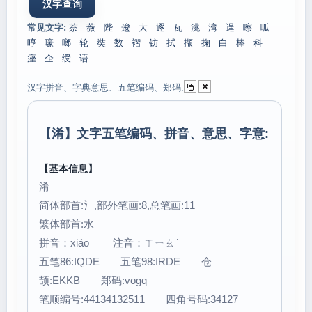
常见文字:
萘
薇
陛
逡
大
逐
瓦
洮
湾
逞
嚓
呱
哼
嚎
啷
轮
奘
数
褶
钫
拭
撷
掬
白
棒
科
痤
企
绶
语
汉字拼音、字典意思、五笔编码、郑码:
【
淆
】文字五笔编码、拼音、意思、字意:
【基本信息】
淆
简体部首:氵,部外笔画:8,总笔画:11
繁体部首:水
拼音：xiáo 注音：ㄒㄧㄠˊ
五笔86:IQDE 五笔98:IRDE 仓
颉:EKKB 郑码:vogq
笔顺编号:44134132511 四角号码:34127