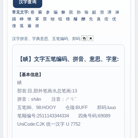
常见文字:
巷
匾
参
骗
貅
脘
协
瑜
龃
沏
溽
淋
踢
峥
愀
幂
窟
锶
钮
镥
醵
酬
先
臭
痃
优
僮
弧
遍
谢
汉字拼音、字典意思、五笔编码、郑码:
【
睒
】文字五笔编码、拼音、意思、字意:
【基本信息】
睒
部首:目,部外笔画:8,总笔画:13
拼音：shǎn 注音：ㄕㄢˇ
五笔86、98:HOOY 仓颉:BUFF 郑码:luuo
笔顺编号:2511143344334 四角号码:69089
UniCode:CJK 统一汉字 U 7752