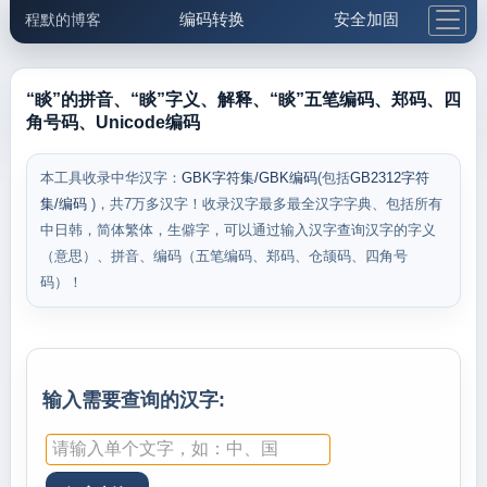
编码转换
安全加固
程默的博客
格式化与前端
网络工具
IP与域名
邮件工具
生活便民
更多工具
“睒”的拼音、“睒”字义、解释、“睒”五笔编码、郑码、四
角号码、Unicode编码
5.1支付宝大红包
本工具收录中华汉字：
GBK字符集/GBK编码
(包括
GB2312字符
集/编码
)，共7万多汉字！收录汉字最多最全汉字字典、包括所有
中日韩，简体繁体，生僻字，可以通过输入汉字查询汉字的字义
（意思）、拼音、编码（五笔编码、郑码、仓颉码、四角号
码）！
输入需要查询的汉字: