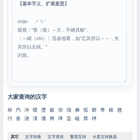
【基本字义、扩展意思】
shǎn ㄕㄢˇ
窥视：“瞢（復）～天，不睹其畛”。
〔～睗（shì）〕迅速地看，如“忘其所以～～，失
其所以去就。”
闪烁。
大家查询的汉字
仰
冎
冲
噮
墏
婼
帒
强
彝
愮
斔
棽
榇
氌
污
沓
浇
溞
瀓
烤
琕
盕
瞌
禁
竫
其它
文字转换
文字竖排
繁简互转
火星文转换器