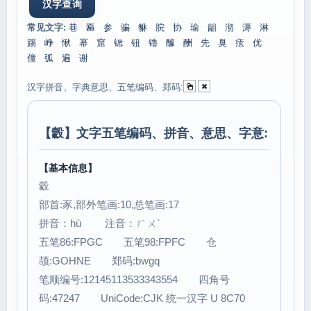
常见文字:
巷
匾
参
骗
貅
脘
协
瑜
龃
沏
溽
淋
踢
峥
愀
幂
窟
锶
钮
镥
醵
酬
先
臭
痃
优
僮
弧
遍
谢
汉字拼音、字典意思、五笔编码、郑码:
【
豰
】文字五笔编码、拼音、意思、字意:
【基本信息】
豰
部首:豕,部外笔画:10,总笔画:17
拼音：hù 注音：ㄏㄨˋ
五笔86:FPGC 五笔98:FPFC 仓
颉:GOHNE 郑码:bwgq
笔顺编号:12145113533343554 四角号
码:47247 UniCode:CJK 统一汉字 U 8C70