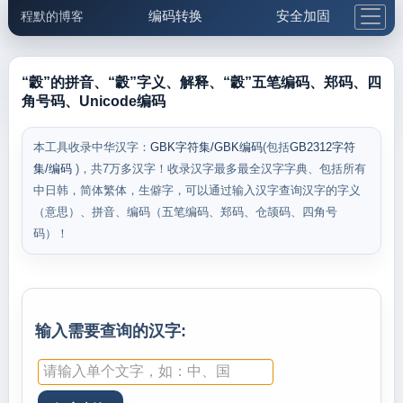
编码转换
安全加固
程默的博客
格式化与前端
网络工具
IP与域名
邮件工具
生活便民
更多工具
“豰”的拼音、“豰”字义、解释、“豰”五笔编码、郑码、四
角号码、Unicode编码
5.1支付宝大红包
本工具收录中华汉字：
GBK字符集/GBK编码
(包括
GB2312字符
集/编码
)，共7万多汉字！收录汉字最多最全汉字字典、包括所有
中日韩，简体繁体，生僻字，可以通过输入汉字查询汉字的字义
（意思）、拼音、编码（五笔编码、郑码、仓颉码、四角号
码）！
输入需要查询的汉字: