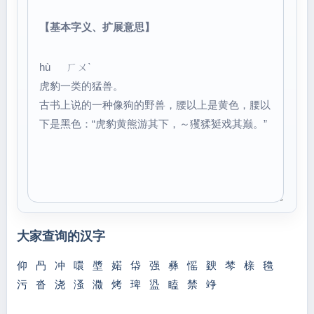
【基本字义、扩展意思】
hù ㄏㄨˋ
虎豹一类的猛兽。
古书上说的一种像狗的野兽，腰以上是黄色，腰以
下是黑色：“虎豹黄熊游其下，～玃猱㹶戏其巅。”
大家查询的汉字
仰
冎
冲
噮
墏
婼
帒
强
彝
愮
斔
棽
榇
氌
污
沓
浇
溞
瀓
烤
琕
盕
瞌
禁
竫