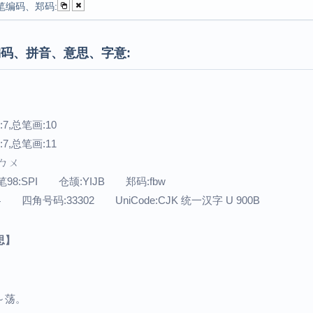
笔编码、郑码:
码、拼音、意思、字意:
7,总笔画:10
7,总笔画:11
：ㄅㄨ
98:SPI 仓颉:YIJB 郑码:fbw
54 四角号码:33302 UniCode:CJK 统一汉字 U 900B
思】
～荡。