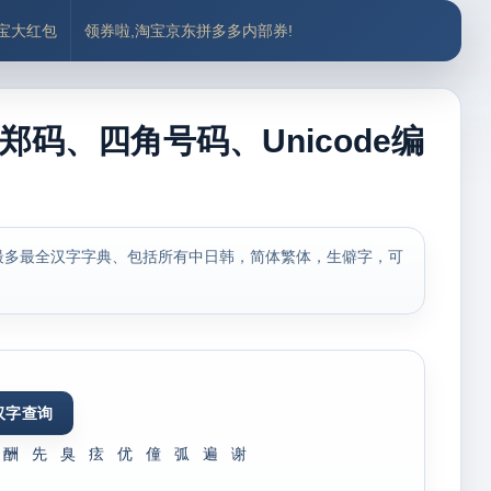
付宝大红包
领券啦,淘宝京东拼多多内部券!
郑码、四角号码、Unicode编
最多最全汉字字典、包括所有中日韩，简体繁体，生僻字，可
酬
先
臭
痃
优
僮
弧
遍
谢