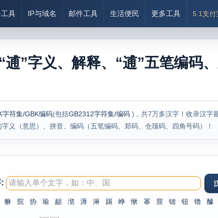
络工具
IP与域名
邮件工具
生活便民
更多工具
5.1支
“逋”字义、解释、“逋”五笔编码、
K字符集/GBK编码
(包括
GB2312字符集/编码
)，共7万多汉字！收录汉字
的字义（意思）、拼音、编码（五笔编码、郑码、仓颉码、四角号码）！
:
貅
脘
协
瑜
龃
沏
溽
淋
踢
峥
愀
幂
窟
锶
钮
镥
醵