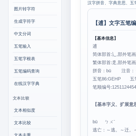
汉字拼音、字典意思、五
图片转字符
生成字符字
【
逋
】文字五笔编
中文分词
【基本信息】
逋
五笔输入
简体部首:辶,部外笔画:
五笔字根表
繁体部首:辵,部外笔画:
拼音：bū 注音
五笔编码查询
五笔86:GEHP 五笔
在线汉字字典
笔顺编号:12511244
文本比较
【基本字义、扩展意
文本相似度
bū ㄅㄨˉ
文本比较
逃亡：～逃。～迁。
文本去重