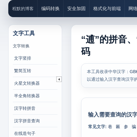
编码转换
安全加固
格式化与前端
网
程默的博客
文字工具
“逋”的拼音、
文字转换
码
文字竖排
繁简互转
本工具收录中华汉字：
GB
以通过输入汉字查询汉字
火星文转换器
半全角转换器
汉字转拼音
输入需要查询的汉字
汉字拼音查询
常见文字:
巷
匾
参
骗
在线造句子