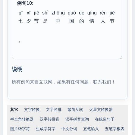
例句10:
qī
xī
jiē
shì
zhōng
guó
de
qíng
rén
jiē
七
夕
节
是
中
国
的
情
人
节
。
说明
所有例句来自互联网，如果有任何问题，联系我们！
其它
文字转换
文字竖排
繁简互转
火星文转换器
半全角转换器
汉字转拼音
汉字拼音查询
在线造句子
图片转字符
生成字符字
中文分词
五笔输入
五笔字根表