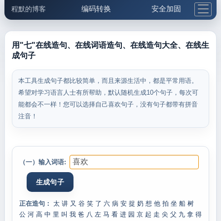
编码转换
安全加固
程默的博客
格式化与前端
网络工具
IP与域名
邮件工具
生活便民
更多工具
用"七"在线造句、在线词语造句、在线造句大全、在线生
成句子
5.1支付宝大红包
本工具生成句子都比较简单，而且来源生活中，都是平常用语。
希望对学习语言人士有所帮助，默认随机生成10个句子，每次可
能都会不一样！您可以选择自己喜欢句子，没有句子都带有拼音
注音！
（一）输入词语:
正在造句：
太
讲
又
谷
笑
了
六
病
安
捉
奶
想
他
拍
坐
船
树
公
河
高
中
里
叫
我
爸
八
左
马
看
进
园
京
起
走
尖
父
九
拿
得