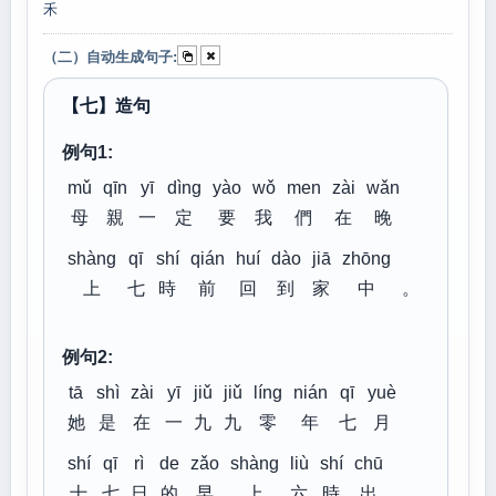
禾
（二）自动生成句子:
【七】造句
例句1:
mǔ
qīn
yī
dìng
yào
wǒ
men
zài
wǎn
母
親
一
定
要
我
們
在
晚
shàng
qī
shí
qián
huí
dào
jiā
zhōng
上
七
時
前
回
到
家
中
。
例句2:
tā
shì
zài
yī
jiǔ
jiǔ
líng
nián
qī
yuè
她
是
在
一
九
九
零
年
七
月
shí
qī
rì
de
zǎo
shàng
liù
shí
chū
十
七
日
的
早
上
六
時
出