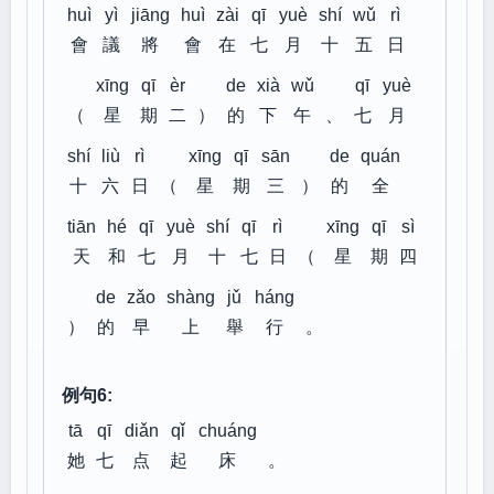
huì
yì
jiāng
huì
zài
qī
yuè
shí
wǔ
rì
會
議
將
會
在
七
月
十
五
日
xīng
qī
èr
de
xià
wǔ
qī
yuè
（
星
期
二
）
的
下
午
、
七
月
shí
liù
rì
xīng
qī
sān
de
quán
十
六
日
（
星
期
三
）
的
全
tiān
hé
qī
yuè
shí
qī
rì
xīng
qī
sì
天
和
七
月
十
七
日
（
星
期
四
de
zǎo
shàng
jǔ
háng
）
的
早
上
舉
行
。
例句6:
tā
qī
diǎn
qǐ
chuáng
她
七
点
起
床
。