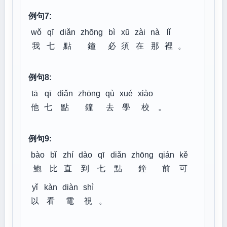
例句7:
wǒ
qī
diǎn
zhōng
bì
xū
zài
nà
lǐ
我
七
點
鐘
必
須
在
那
裡
。
例句8:
tā
qī
diǎn
zhōng
qù
xué
xiào
他
七
點
鐘
去
學
校
。
例句9:
bào
bǐ
zhí
dào
qī
diǎn
zhōng
qián
kě
鮑
比
直
到
七
點
鐘
前
可
yǐ
kàn
diàn
shì
以
看
電
視
。