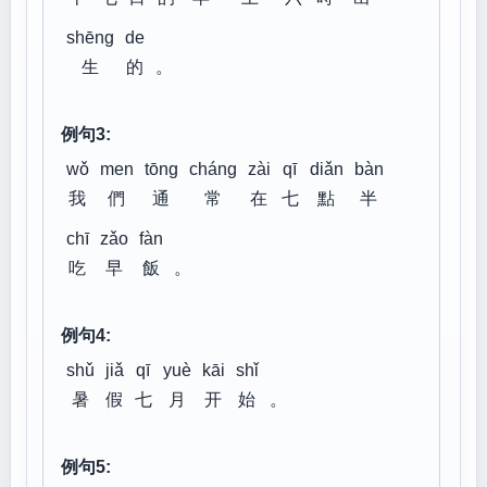
shēng
de
生
的
。
例句3:
wǒ
men
tōng
cháng
zài
qī
diǎn
bàn
我
們
通
常
在
七
點
半
chī
zǎo
fàn
吃
早
飯
。
例句4:
shǔ
jiǎ
qī
yuè
kāi
shǐ
暑
假
七
月
开
始
。
例句5: