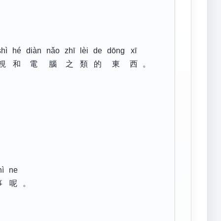
shì
hé
diàn
nǎo
zhī
lèi
de
dōng
xī
視
和
電
腦
之
類
的
東
西
。
hì
ne
事
呢
。