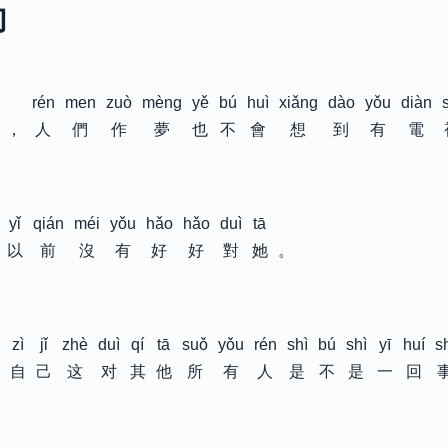
句
rén
men
zuò
mèng
yě
bú
huì
xiǎng
dào
yǒu
diàn
，
人
們
作
夢
也
不
會
想
到
有
電
yǐ
qián
méi
yǒu
hǎo
hǎo
duì
tā
以
前
沒
有
好
好
對
她
。
zì
jǐ
zhè
duì
qí
tā
suǒ
yǒu
rén
shì
bú
shì
yī
huí
s
自
己
这
对
其
他
所
有
人
是
不
是
一
回