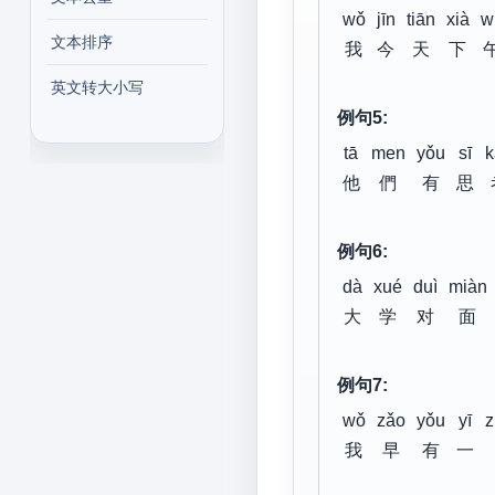
wǒ
jīn
tiān
xià
w
文本排序
我
今
天
下
英文转大小写
例句5:
tā
men
yǒu
sī
k
他
們
有
思
例句6:
dà
xué
duì
miàn
大
学
对
面
例句7:
wǒ
zǎo
yǒu
yī
z
我
早
有
一