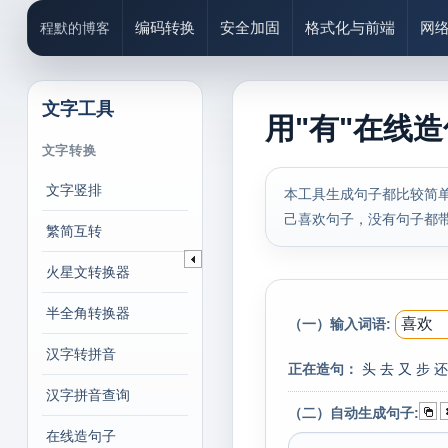
编码转换
安全加固
格式化与前端
网
程默的博客
文字工具
用"有"在线
文字转换
文字竖排
本工具生成句子都比较简
己喜欢句子，没有句子都
繁简互转
火星文转换器
半全角转换器
（一）输入词语:
汉字转拼音
正在造句：
头
去
又
步
还
汉字拼音查询
（二）自动生成句子:
在线造句子