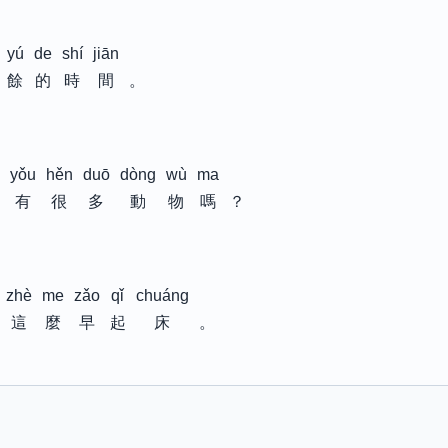
yú
de
shí
jiān
餘
的
時
間
。
yǒu
hěn
duō
dòng
wù
ma
有
很
多
動
物
嗎
？
zhè
me
zǎo
qǐ
chuáng
這
麼
早
起
床
。