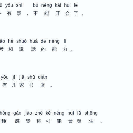
ǔ
yǒu
shì
bú
néng
kāi
huì
le
午
有
事
，
不
能
开
会
了
。
ǎo
hé
shuō
huà
de
néng
lì
考
和
說
話
的
能
力
。
yǒu
jǐ
jiā
shū
diàn
有
几
家
书
店
。
hǒng
gǎn
jiào
zhè
kě
néng
huì
fā
shēng
種
感
覺
這
可
能
會
發
生
。