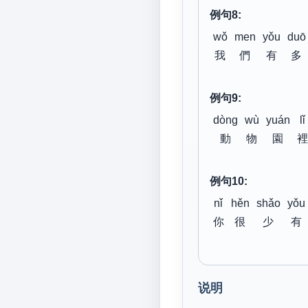
例句8:
wǒ
men
yǒu
duō
我
們
有
多
例句9:
dòng
wù
yuán
lǐ
動
物
園
裡
例句10:
nǐ
hěn
shǎo
yǒu
你
很
少
有
说明