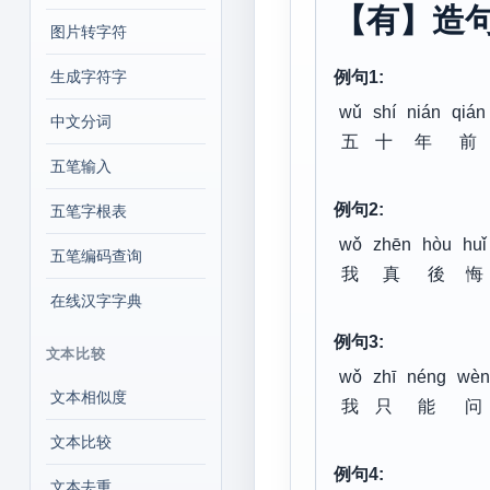
【有】造
图片转字符
生成字符字
例句1:
wǔ
shí
nián
qián
中文分词
五
十
年
前
五笔输入
例句2:
五笔字根表
wǒ
zhēn
hòu
huǐ
五笔编码查询
我
真
後
悔
在线汉字字典
例句3:
文本比较
wǒ
zhī
néng
wèn
文本相似度
我
只
能
问
文本比较
例句4:
文本去重