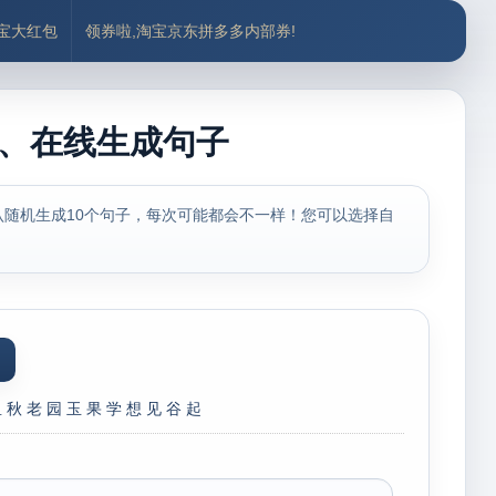
付宝大红包
领券啦,淘宝京东拼多多内部券!
全、在线生成句子
随机生成10个句子，每次可能都会不一样！您可以选择自
鱼
秋
老
园
玉
果
学
想
见
谷
起