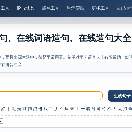
络工具
IP与域名
邮件工具
生活便民
更多工具
5.1支
造句、在线词语造句、在线造句大
单，而且来源生活中，都是平常用语。希望对学习语言人士有所帮助，默认
带有拼音注音！
好
手
毛
走
可
摘
奶
进
找
工
少
立
里
来
山
一
着
时
师
竹
不
人
太
河