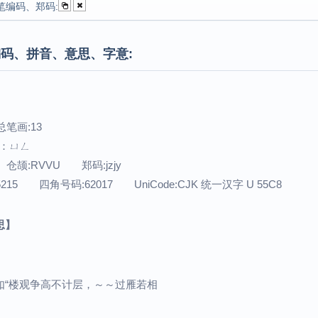
笔编码、郑码:
码、拼音、意思、字意:
总笔画:13
音：ㄩㄥ
 仓颉:RVVU 郑码:jzjy
5215 四角号码:62017 UniCode:CJK 统一汉字 U 55C8
思】
如“楼观争高不计层，～～过雁若相