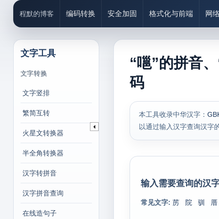
编码转换
安全加固
格式化与前端
网
程默的博客
文字工具
“嗈”的拼音、
文字转换
码
文字竖排
繁简互转
本工具收录中华汉字：
GB
以通过输入汉字查询汉字
火星文转换器
半全角转换器
汉字转拼音
输入需要查询的汉字
汉字拼音查询
常见文字:
苈
院
驯
厝
在线造句子