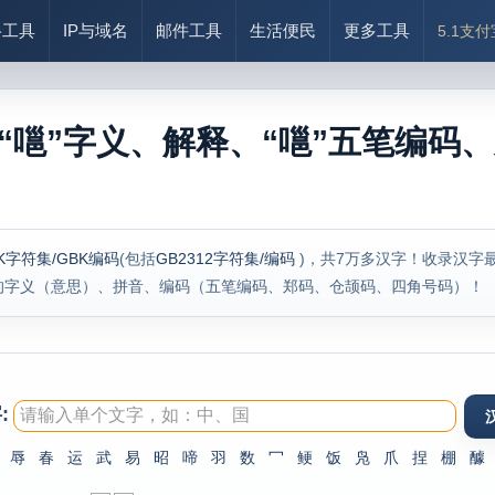
络工具
IP与域名
邮件工具
生活便民
更多工具
5.1支
“嗈”字义、解释、“嗈”五笔编码、
K字符集/GBK编码
(包括
GB2312字符集/编码
)，共7万多汉字！收录汉字
的字义（意思）、拼音、编码（五笔编码、郑码、仓颉码、四角号码）！
:
辱
春
运
武
易
昭
啼
羽
数
冖
鲠
饭
凫
爪
捏
棚
醵