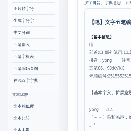
汉字拼音、字典意思、五
图片转字符
生成字符字
【
嗈
】文字五笔编
中文分词
【基本信息】
嗈
五笔输入
部首:口,部外笔画:10,
五笔字根表
拼音：yōng 注
五笔86、98:KVKC
五笔编码查询
笔顺编号:251555251
在线汉字字典
【基本字义、扩展意
文本比较
文本相似度
yōng ㄩㄥˉ
〔～～〕鸟和鸣声，
文本比较
。”
文本去重