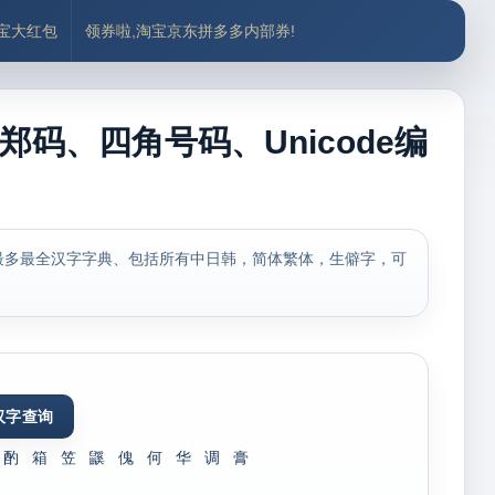
付宝大红包
领券啦,淘宝京东拼多多内部券!
郑码、四角号码、Unicode编
最多最全汉字字典、包括所有中日韩，简体繁体，生僻字，可
酌
箱
笠
鼷
傀
何
华
调
膏