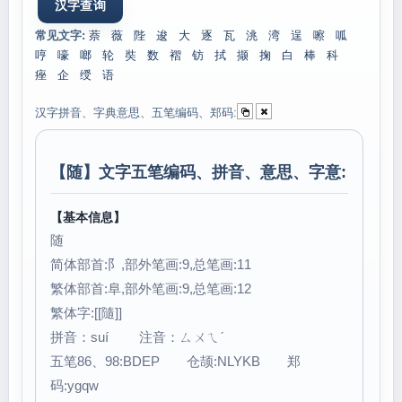
常见文字:
萘
薇
陛
逡
大
逐
瓦
洮
湾
逞
嚓
呱
哼
嚎
啷
轮
奘
数
褶
钫
拭
撷
掬
白
棒
科
痤
企
绶
语
汉字拼音、字典意思、五笔编码、郑码:
【
随
】文字五笔编码、拼音、意思、字意:
【基本信息】
随
简体部首:阝,部外笔画:9,总笔画:11
繁体部首:阜,部外笔画:9,总笔画:12
繁体字:[[隨]]
拼音：suí 注音：ㄙㄨㄟˊ
五笔86、98:BDEP 仓颉:NLYKB 郑
码:ygqw