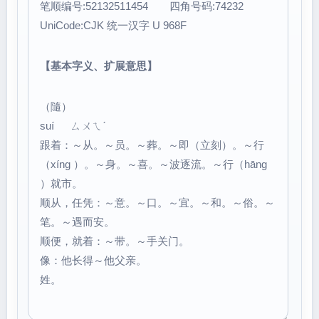
笔顺编号:52132511454 四角号码:74232
UniCode:CJK 统一汉字 U 968F
【基本字义、扩展意思】
（隨）
suí ㄙㄨㄟˊ
跟着：～从。～员。～葬。～即（立刻）。～行
（xíng ）。～身。～喜。～波逐流。～行（hāng
）就市。
顺从，任凭：～意。～口。～宜。～和。～俗。～
笔。～遇而安。
顺便，就着：～带。～手关门。
像：他长得～他父亲。
姓。