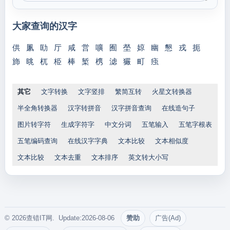
大家查询的汉字
供
凲
劻
厅
咸
営
嚝
囿
塋
婛
幽
懇
戎
扼
斾
晀
杌
栕
棒
椠
槜
滤
玁
町
痋
其它
文字转换
文字竖排
繁简互转
火星文转换器
半全角转换器
汉字转拼音
汉字拼音查询
在线造句子
图片转字符
生成字符字
中文分词
五笔输入
五笔字根表
五笔编码查询
在线汉字字典
文本比较
文本相似度
文本比较
文本去重
文本排序
英文转大小写
© 2026查错IT网. Update:2026-08-06
赞助
广告(Ad)