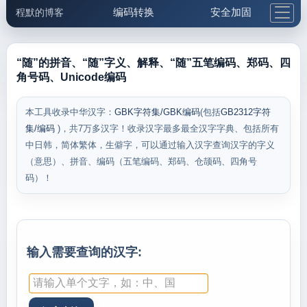
编码转换
安全加固
程默的博客
格式化与前端
网络工具
IP与域名
邮件工具
生活便民
更多工具
“随”的拼音、“随”字义、解释、“随”五笔编码、郑码、四
角号码、Unicode编码
5.1支付宝大红包
本工具收录中华汉字：
GBK字符集/GBK编码
(包括
GB2312字符
集/编码
)，共7万多汉字！收录汉字最多最全汉字字典、包括所有
中日韩，简体繁体，生僻字，可以通过输入汉字查询汉字的字义
（意思）、拼音、编码（五笔编码、郑码、仓颉码、四角号
码）！
输入需要查询的汉字: