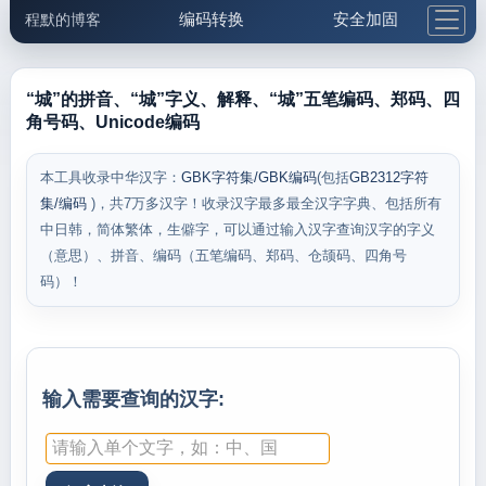
编码转换
安全加固
程默的博客
格式化与前端
网络工具
IP与域名
邮件工具
生活便民
更多工具
“城”的拼音、“城”字义、解释、“城”五笔编码、郑码、四
角号码、Unicode编码
5.1支付宝大红包
本工具收录中华汉字：
GBK字符集/GBK编码
(包括
GB2312字符
集/编码
)，共7万多汉字！收录汉字最多最全汉字字典、包括所有
中日韩，简体繁体，生僻字，可以通过输入汉字查询汉字的字义
（意思）、拼音、编码（五笔编码、郑码、仓颉码、四角号
码）！
输入需要查询的汉字: