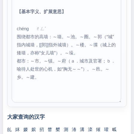
【基本字义、扩展意思】
chéng ㄔㄥˊ
围绕都市的高墙：～墙。～池。～圈。～郭（“城”
指内城墙，[[郭]]指外城墙）。～楼。～堞（城上的
矮墙，亦称“女儿墙”）。～垛。
都市：～市。～镇。～府（ａ．城市及官署；ｂ．
喻待人处世的心机，如“胸无～～”）。～邑。～
乡。～建。
大家查询的汉字
乨
姀
嫒
嫔
扨
榃
櫫
測
湷
溝
滦
熣
瓘
畖