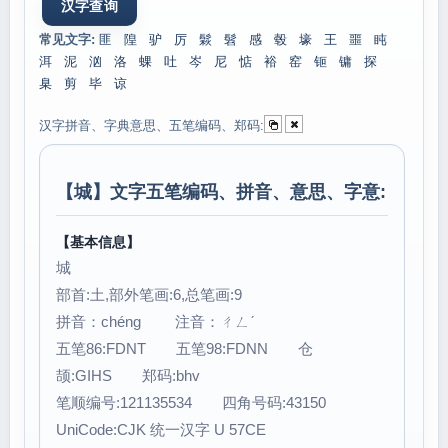
常见文字:
匪
隍
驴
厉
鬏
髫
感
毂
壕
王
噩
盹
洱
泥
汹
洛
蜾
吐
岑
尼
惦
裕
窑
钷
镛
探
臬
剪
毕
谅
汉字拼音、字典意思、五笔编码、郑码:
【
城
】文字五笔编码、拼音、意思、字意:
【基本信息】
城
部首:土,部外笔画:6,总笔画:9
拼音：chéng 注音：ㄔㄥˊ
五笔86:FDNT 五笔98:FDNN 仓
颉:GIHS 郑码:bhv
笔顺编号:121135534 四角号码:43150
UniCode:CJK 统一汉字 U 57CE